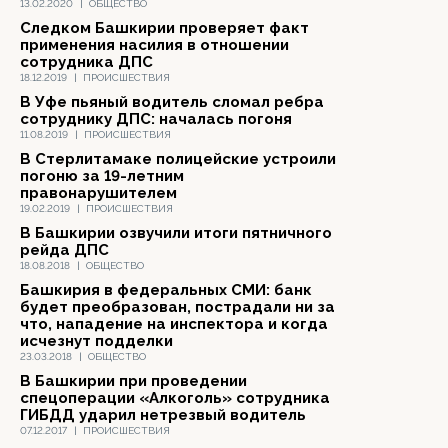
13.02.2020
|
ОБЩЕСТВО
Следком Башкирии проверяет факт
применения насилия в отношении
сотрудника ДПС
18.12.2019
|
ПРОИСШЕСТВИЯ
В Уфе пьяный водитель сломал ребра
сотруднику ДПС: началась погоня
11.08.2019
|
ПРОИСШЕСТВИЯ
В Стерлитамаке полицейские устроили
погоню за 19-летним
правонарушителем
19.02.2019
|
ПРОИСШЕСТВИЯ
В Башкирии озвучили итоги пятничного
рейда ДПС
18.08.2018
|
ОБЩЕСТВО
Башкирия в федеральных СМИ: банк
будет преобразован, пострадали ни за
что, нападение на инспектора и когда
исчезнут подделки
23.03.2018
|
ОБЩЕСТВО
В Башкирии при проведении
спецоперации «Алкоголь» сотрудника
ГИБДД ударил нетрезвый водитель
07.12.2017
|
ПРОИСШЕСТВИЯ