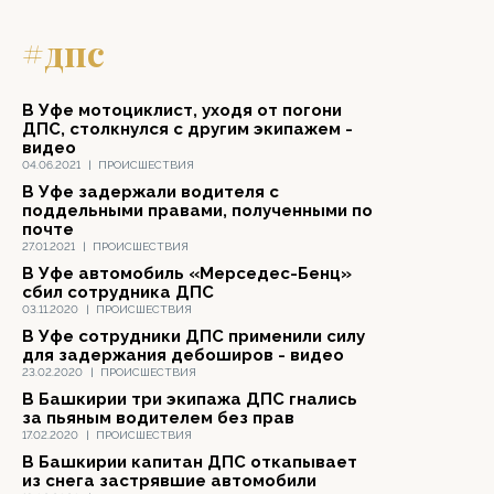
#дпс
В Уфе мотоциклист, уходя от погони
ДПС, столкнулся с другим экипажем -
видео
04.06.2021
|
ПРОИСШЕСТВИЯ
В Уфе задержали водителя с
поддельными правами, полученными по
почте
27.01.2021
|
ПРОИСШЕСТВИЯ
В Уфе автомобиль «Мерседес-Бенц»
сбил сотрудника ДПС
03.11.2020
|
ПРОИСШЕСТВИЯ
В Уфе сотрудники ДПС применили силу
для задержания дебоширов - видео
23.02.2020
|
ПРОИСШЕСТВИЯ
В Башкирии три экипажа ДПС гнались
за пьяным водителем без прав
17.02.2020
|
ПРОИСШЕСТВИЯ
В Башкирии капитан ДПС откапывает
из снега застрявшие автомобили