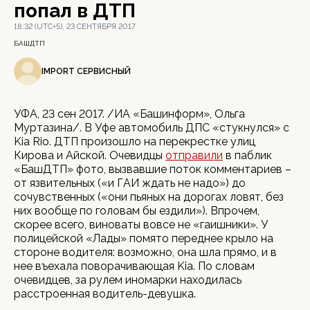
попал в ДТП
18:32 (UTC+5), 23 СЕНТЯБРЯ 2017
БАШДТП
IMPORT СЕРВИСНЫЙ
УФА, 23 сен 2017. /ИА «Башинформ», Ольга
Муртазина/. В Уфе автомобиль ДПС «стукнулся» с
Kia Rio. ДТП произошло на перекрестке улиц
Кирова и Айской. Очевидцы
отправили
в паблик
«БашДТП» фото, вызвавшие поток комментариев –
от язвительных («и ГАИ ждать не надо») до
сочувственных («они пьяных на дорогах ловят, без
них вообще по головам бы ездили»). Впрочем,
скорее всего, виноваты вовсе не «гаишники». У
полицейской «Лады» помято переднее крыло на
стороне водителя: возможно, она шла прямо, и в
нее въехала поворачивающая Kia. По словам
очевидцев, за рулем иномарки находилась
расстроенная водитель-девушка.