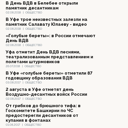
В День ВДВ в Белебее открыли
памятник десантникам
02.08.2018
|
ОБЩЕСТВО
В Уфе трое неизвестных залезли на
памятник Салавату Юлаеву - видео
02.08.2018
|
ОБЩЕСТВО
«Голубые береты»: в России отмечают
День ВДВ
02.08.2018
|
ОБЩЕСТВО
Уфа отметит День ВДВ песнями,
театрализованным представлением и
полетами штурмовиков
26.07.2018
|
ОБЩЕСТВО
В Уфе «голубые береты» отметили 87
годовщину образования ВДВ
03.08.2017
|
ОБЩЕСТВО
2 августа в Уфе отметят день
Воздушно-десантных войск России
02.08.2017
|
ОБЩЕСТВО
От грибков до брюшного тифа: в
Госкомитете Башкирии по ЧС
предостерегли десантников от
купания в фонтанах
01.08.2017
|
ОБЩЕСТВО