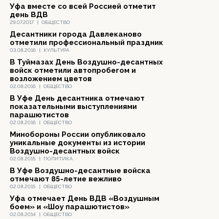
Уфа вместе со всей Россией отметит
день ВДВ
29.07.2017
|
ОБЩЕСТВО
Десантники города Давлеканово
отметили профессиональный праздник
03.08.2016
|
КУЛЬТУРА
В Туймазах День Воздушно-десантных
войск отметили автопробегом и
возложением цветов
02.08.2016
|
ОБЩЕСТВО
В Уфе День десантника отмечают
показательными выступлениями
парашютистов
02.08.2016
|
ОБЩЕСТВО
Минобороны России опубликовало
уникальные документы из истории
Воздушно-десантных войск
02.08.2015
|
ПОЛИТИКА
В Уфе Воздушно-десантные войска
отмечают 85-летие вежливо
02.08.2015
|
ОБЩЕСТВО
Уфа отмечает День ВДВ «Воздушным
боем» и «Шоу парашютистов»
02.08.2014
|
ОБЩЕСТВО