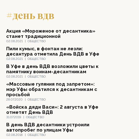
#день вдв
Акция «Мороженое от десантника»
станет традиционной
02.08.2021
|
ОБЩЕСТВО
Пили кумыс, в фонтан не лезли:
десантура отметила День ВДВ в Уфе
02.08.2021
|
ОБЩЕСТВО
В Уфе в день ВДВ возложили цветы к
памятнику воинам-десантникам
02.08.2021
|
ОБЩЕСТВО
«Массовые гуляния под запретом»:
мэр Уфы обратился к десантникам с
просьбой
28.07.2020
|
ОБЩЕСТВО
«Войска дяди Васи»: 2 августа в Уфе
отметят День ВДВ
31.07.2019
|
ОБЩЕСТВО
В день ВДВ десантники устроили
автопробег по улицам Уфы
02.08.2018
|
ОБЩЕСТВО