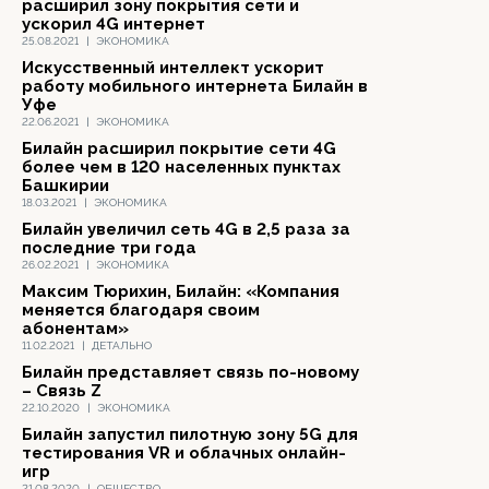
расширил зону покрытия сети и
ускорил 4G интернет
25.08.2021
|
ЭКОНОМИКА
Искусственный интеллект ускорит
работу мобильного интернета Билайн в
Уфе
22.06.2021
|
ЭКОНОМИКА
Билайн расширил покрытие сети 4G
более чем в 120 населенных пунктах
Башкирии
18.03.2021
|
ЭКОНОМИКА
Билайн увеличил сеть 4G в 2,5 раза за
последние три года
26.02.2021
|
ЭКОНОМИКА
Максим Тюрихин, Билайн: «Компания
меняется благодаря своим
абонентам»
11.02.2021
|
ДЕТАЛЬНО
Билайн представляет связь по-новому
– Связь Z
22.10.2020
|
ЭКОНОМИКА
Билайн запустил пилотную зону 5G для
тестирования VR и облачных онлайн-
игр
21.08.2020
|
ОБЩЕСТВО