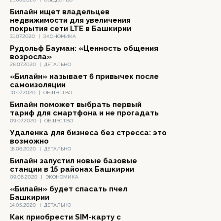
Билайн ищет владельцев
недвижимости для увеличения
покрытия сети LTE в Башкирии
31.07.2020
|
ЭКОНОМИКА
Рудольф Бауман: «Ценность общения
возросла»
28.07.2020
|
ДЕТАЛЬНО
«Билайн» называет 6 привычек после
самоизоляции
10.07.2020
|
ОБЩЕСТВО
Билайн поможет выбрать первый
тариф для смартфона и не прогадать
09.07.2020
|
ОБЩЕСТВО
Удаленка для бизнеса без стресса: это
возможно
18.06.2020
|
ДЕТАЛЬНО
Билайн запустил новые базовые
станции в 15 районах Башкирии
09.06.2020
|
ЭКОНОМИКА
«Билайн» будет спасать пчел
Башкирии
14.05.2020
|
ДЕТАЛЬНО
Как приобрести SIM-карту с