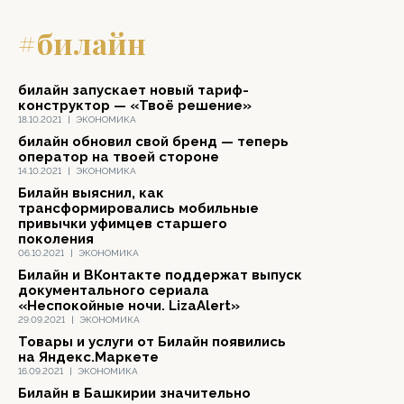
#билайн
билайн запускает новый тариф-
конструктор — «Твоё решение»
18.10.2021
|
ЭКОНОМИКА
билайн обновил свой бренд — теперь
оператор на твоей стороне
14.10.2021
|
ЭКОНОМИКА
Билайн выяснил, как
трансформировались мобильные
привычки уфимцев старшего
поколения
06.10.2021
|
ЭКОНОМИКА
Билайн и ВКонтакте поддержат выпуск
документального сериала
«Неспокойные ночи. LizaAlert»
29.09.2021
|
ЭКОНОМИКА
Товары и услуги от Билайн появились
на Яндекс.Маркете
16.09.2021
|
ЭКОНОМИКА
Билайн в Башкирии значительно