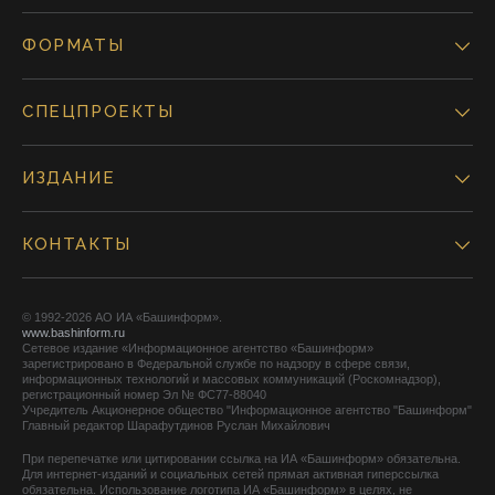
ФОРМАТЫ
СПЕЦПРОЕКТЫ
ИЗДАНИЕ
КОНТАКТЫ
© 1992-2026 АО ИА «Башинформ».
www.bashinform.ru
Сетевое издание «Информационное агентство «Башинформ»
зарегистрировано в Федеральной службе по надзору в сфере связи,
информационных технологий и массовых коммуникаций (Роскомнадзор),
регистрационный номер Эл № ФС77-88040
Учредитель Акционерное общество "Информационное агентство "Башинформ"
Главный редактор Шарафутдинов Руслан Михайлович
При перепечатке или цитировании ссылка на ИА «Башинформ» обязательна.
Для интернет-изданий и социальных сетей прямая активная гиперссылка
обязательна. Использование логотипа ИА «Башинформ» в целях, не