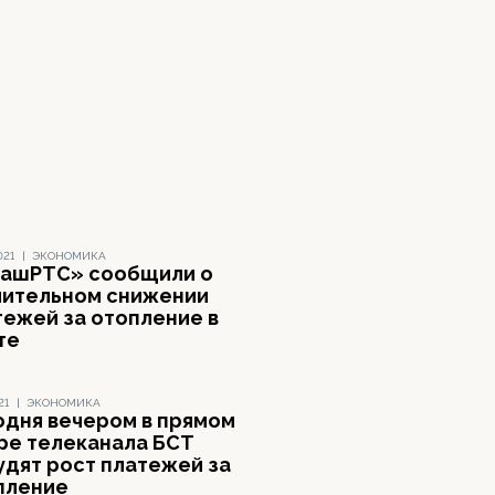
021
|
ЭКОНОМИКА
БашРТС» сообщили о
чительном снижении
тежей за отопление в
те
21
|
ЭКОНОМИКА
одня вечером в прямом
ре телеканала БСТ
удят рост платежей за
пление