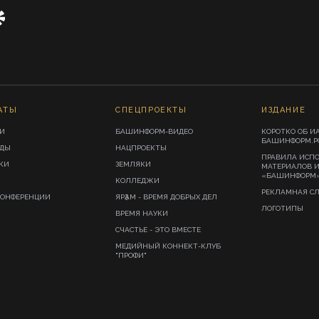
АТЫ
СПЕЦПРОЕКТЫ
ИЗДАНИЕ
И
БАШИНФОРМ-ВИДЕО
КОРОТКО ОБ И
БАШИНФОРМ.Р
ИДЫ
НАЦПРОЕКТЫ
ПРАВИЛА ИСП
КИ
ЗЕМЛЯКИ
МАТЕРИАЛОВ 
«БАШИНФОРМ
КОЛЛЕДЖИ
РЕКЛАМНАЯ С
КОНФЕРЕНЦИИ
ЯРҘАМ - ВРЕМЯ ДОБРЫХ ДЕЛ
ЛОГОТИПЫ
ВРЕМЯ НАУКИ
СЧАСТЬЕ - ЭТО ВМЕСТЕ
МЕДИЙНЫЙ КОННЕКТ-КЛУБ
"ПРОФИ"