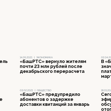
14.05.2021
|
ЭКОНОМИКА
02.04.2
тель
«БашРТС» вернуло жителям
В «
почти 23 млн рублей после
зна
декабрьского перерасчета
пла
мар
03.02.2021
|
ОБЩЕСТВО
18.01.20
«БашРТС» предупредило
Сег
е
абонентов о задержке
эфи
доставки квитанций за январь
обс
ото