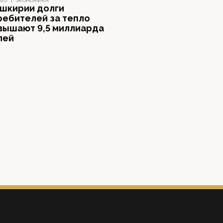
020
|
ЭКОНОМИКА
ашкирии долги
ребителей за тепло
вышают 9,5 миллиарда
лей