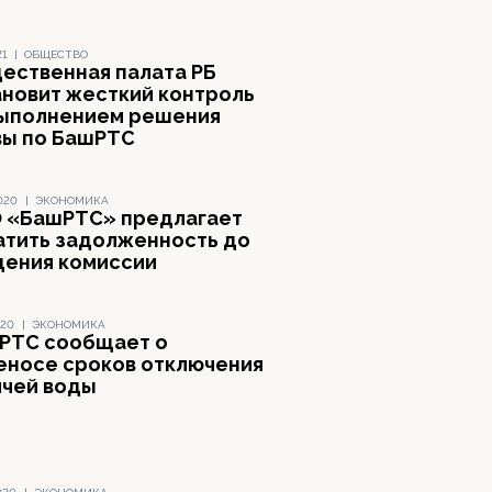
21
|
ОБЩЕСТВО
ественная палата РБ
ановит жесткий контроль
выполнением решения
вы по БашРТС
020
|
ЭКОНОМИКА
 «БашРТС» предлагает
атить задолженность до
дения комиссии
020
|
ЭКОНОМИКА
РТС сообщает о
еносе сроков отключения
ячей воды