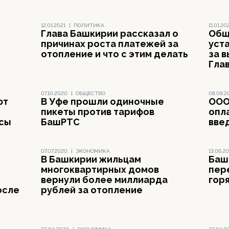
12.01.2021
|
ПОЛИТИКА
11.01.20
Глава Башкирии рассказал о
Общ
причинах роста платежей за
уст
отопление и что с этим делать
за 
Гла
07.10.2020
|
ОБЩЕСТВО
08.09.2
ют
В Уфе прошли одиночные
ООО
пикеты против тарифов
опл
ссы
БашРТС
вве
07.07.2020
|
ЭКОНОМИКА
13.06.2
В Башкирии жильцам
Баш
многоквартирных домов
пер
вернули более миллиарда
гор
осле
рублей за отопление