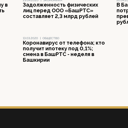
23.04.2020
|
ЭКОНОМИКА
22.04.2
у в
Задолженность физических
В Б
ть
лиц перед ООО «БашРТС»
пот
составляет 2,3 млрд рублей
пре
руб
13.03.2020
|
ОБЩЕСТВО
Коронавирус от телефона; кто
получит ипотеку под 0,1%;
смена в БашРТС - неделя в
Башкирии