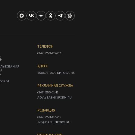
ТЕЛЕФОН
(347) 250-05-07
А
Ф
АДРЕС
ОЛЬЗОВАНИЯ
ИА
450077, УФА, КИРОВА, 45
»
ЛУЖБА
РЕКЛАМНАЯ СЛУЖБА
(347) 250-11-11

ADV@BASHINFORM.RU
РЕДАКЦИЯ
(347) 250-07-28

INF@BASHINFORM.RU