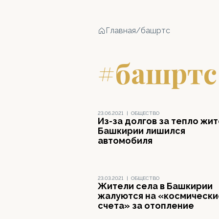
Главная
/
башртс
#башртс
23.06.2021
|
ОБЩЕСТВО
Из-за долгов за тепло жи
Башкирии лишился
автомобиля
23.03.2021
|
ОБЩЕСТВО
Жители села в Башкирии
жалуются на «космически
счета» за отопление