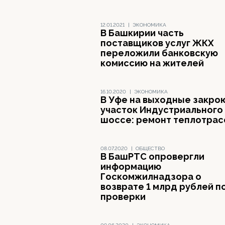
12.01.2021
|
ЭКОНОМИКА
В Башкирии часть
поставщиков услуг ЖКХ
переложили банковскую
комиссию на жителей
16.10.2020
|
ЭКОНОМИКА
В Уфе на выходные закро
участок Индустриального
шоссе: ремонт теплотра
08.07.2020
|
ОБЩЕСТВО
В БашРТС опровергли
информацию
Госкомжилнадзора о
возврате 1 млрд рублей п
проверки