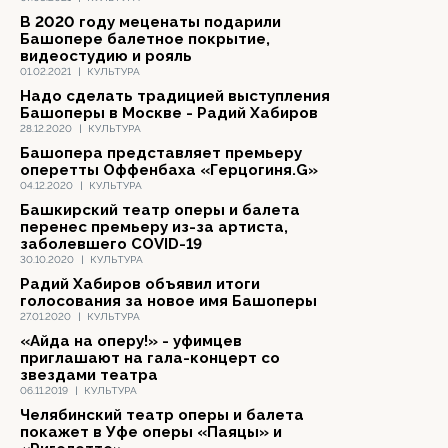
В 2020 году меценаты подарили
Башопере балетное покрытие,
видеостудию и рояль
01.02.2021
|
КУЛЬТУРА
Надо сделать традицией выступления
Башоперы в Москве - Радий Хабиров
28.12.2020
|
КУЛЬТУРА
Башопера представляет премьеру
оперетты Оффенбаха «Герцогиня.G»
04.12.2020
|
КУЛЬТУРА
Башкирский театр оперы и балета
перенес премьеру из-за артиста,
заболевшего COVID-19
30.10.2020
|
КУЛЬТУРА
Радий Хабиров объявил итоги
голосования за новое имя Башоперы
27.01.2020
|
КУЛЬТУРА
«Айда на оперу!» - уфимцев
приглашают на гала-концерт со
звездами театра
06.11.2019
|
КУЛЬТУРА
Челябинский театр оперы и балета
покажет в Уфе оперы «Паяцы» и