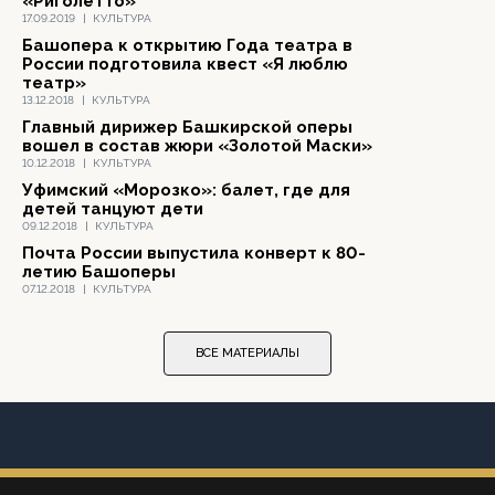
«Риголетто»
17.09.2019
|
КУЛЬТУРА
Башопера к открытию Года театра в
России подготовила квест «Я люблю
театр»
13.12.2018
|
КУЛЬТУРА
Главный дирижер Башкирской оперы
вошел в состав жюри «Золотой Маски»
10.12.2018
|
КУЛЬТУРА
Уфимский «Морозко»: балет, где для
детей танцуют дети
09.12.2018
|
КУЛЬТУРА
Почта России выпустила конверт к 80-
летию Башоперы
07.12.2018
|
КУЛЬТУРА
ВСЕ МАТЕРИАЛЫ