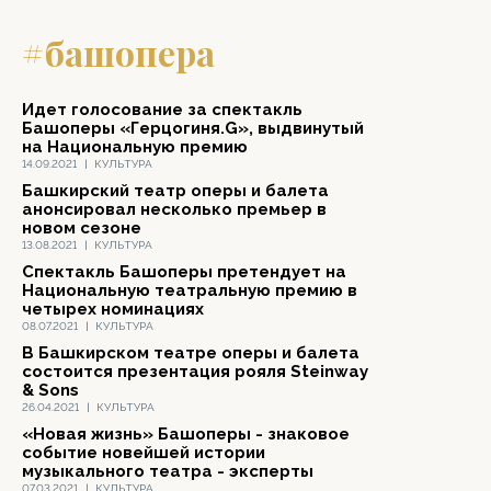
#башопера
Идет голосование за спектакль
Башоперы «Герцогиня.G», выдвинутый
на Национальную премию
14.09.2021
|
КУЛЬТУРА
Башкирский театр оперы и балета
анонсировал несколько премьер в
новом сезоне
13.08.2021
|
КУЛЬТУРА
Спектакль Башоперы претендует на
Национальную театральную премию в
четырех номинациях
08.07.2021
|
КУЛЬТУРА
В Башкирском театре оперы и балета
состоится презентация рояля Steinway
& Sons
26.04.2021
|
КУЛЬТУРА
«Новая жизнь» Башоперы - знаковое
событие новейшей истории
музыкального театра - эксперты
07.03.2021
|
КУЛЬТУРА