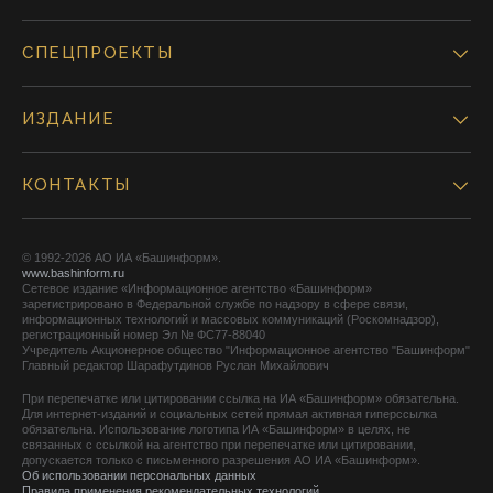
СПЕЦПРОЕКТЫ
ИЗДАНИЕ
КОНТАКТЫ
© 1992-2026 АО ИА «Башинформ».
www.bashinform.ru
Сетевое издание «Информационное агентство «Башинформ»
зарегистрировано в Федеральной службе по надзору в сфере связи,
информационных технологий и массовых коммуникаций (Роскомнадзор),
регистрационный номер Эл № ФС77-88040
Учредитель Акционерное общество "Информационное агентство "Башинформ"
Главный редактор Шарафутдинов Руслан Михайлович
При перепечатке или цитировании ссылка на ИА «Башинформ» обязательна.
Для интернет-изданий и социальных сетей прямая активная гиперссылка
обязательна. Использование логотипа ИА «Башинформ» в целях, не
связанных с ссылкой на агентство при перепечатке или цитировании,
допускается только с письменного разрешения АО ИА «Башинформ».
Об использовании персональных данных
Правила применения рекомендательных технологий