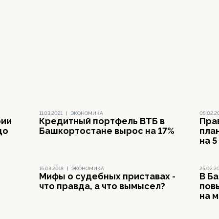
11.03.2021
|
ЭКОНОМИКА
05.02.2
рии
Кредитный портфель ВТБ в
Пра
до
Башкортостане вырос на 17%
пла
на 
15.03.2018
|
ЭКОНОМИКА
25.02.2
Мифы о судебных приставах -
В Б
что правда, а что вымысел?
пов
на 