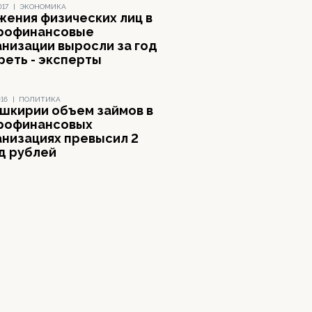
017
|
ЭКОНОМИКА
жения физических лиц в
рофинансовые
анизации выросли за год
реть - эксперты
016
|
ПОЛИТИКА
ашкирии объем займов в
рофинансовых
анизациях превысил 2
д рублей