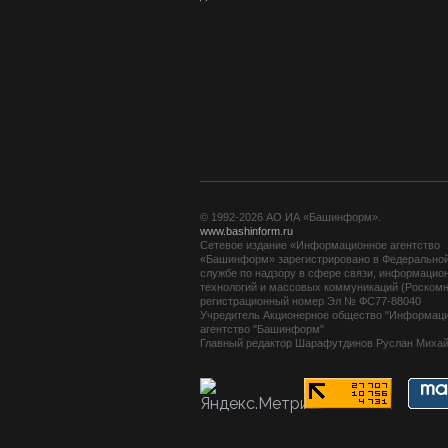
© 1992-2026 АО ИА «Башинформ».
www.bashinform.ru
Сетевое издание «Информационное агентство
«Башинформ» зарегистрировано в Федерально
службе по надзору в сфере связи, информацио
технологий и массовых коммуникаций (Роскомн
регистрационный номер Эл № ФС77-88040
Учредитель Акционерное общество "Информац
агентство "Башинформ"
Главный редактор Шарафутдинов Руслан Миха