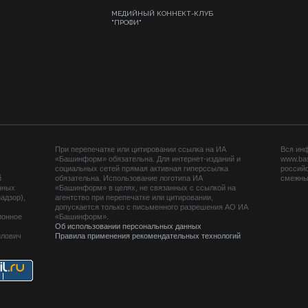
МЕДИЙНЫЙ КОННЕКТ-КЛУБ
"ПРОФИ"
При перепечатке или цитировании ссылка на ИА
Вся ин
«Башинформ» обязательна. Для интернет-изданий и
www.ba
социальных сетей прямая активная гиперссылка
российс
й
обязательна. Использование логотипа ИА
смежных
нных
«Башинформ» в целях, не связанных с ссылкой на
адзор),
агентство при перепечатке или цитировании,
допускается только с письменного разрешения АО ИА
ионное
«Башинформ».
Об использовании персональных данных
йлович
Правила применения рекомендательных технологий