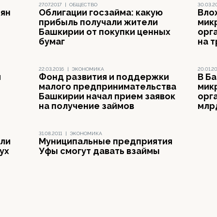
27.07.2017
|
ОБЩЕСТВО
30.03.2
иян
Облигации госзайма: какую
Вло
прибыль получали жители
мик
Башкирии от покупки ценных
орг
бумаг
на т
22.03.2016
|
ЭКОНОМИКА
20.01.2
й
Фонд развития и поддержки
В Б
малого предпринимательства
мик
Башкирии начал прием заявок
орг
на получение займов
млр
31.08.2011
|
ЭКОНОМИКА
ли
Муниципальные предприятия
ух
Уфы смогут давать взаймы