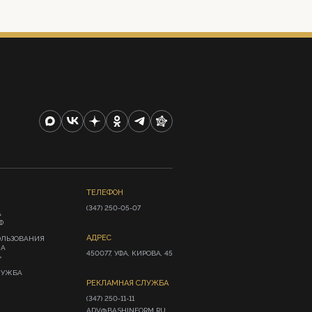
ТЕЛЕФОН
(347) 250-05-07
А
Ф
АДРЕС
ОЛЬЗОВАНИЯ
ИА
450077, УФА, КИРОВА, 45
»
ЛУЖБА
РЕКЛАМНАЯ СЛУЖБА
(347) 250-11-11

ADV@BASHINFORM.RU