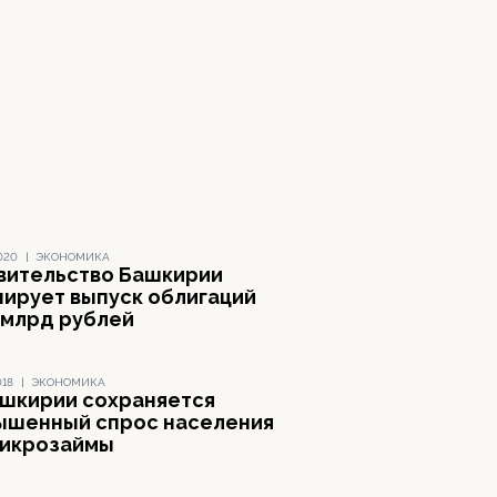
020
|
ЭКОНОМИКА
вительство Башкирии
нирует выпуск облигаций
5 млрд рублей
018
|
ЭКОНОМИКА
ашкирии сохраняется
ышенный спрос населения
микрозаймы