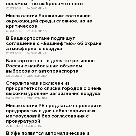
восьмом – по выбросам от него
01.03.2013
|
ЭКОНОМИКА
Минэкологии Башкирии: состояние
окружающей среды сложное, но не
критическое
01.03.2013
|
ЭКОНОМИКА
В Башкортостане подпишут
соглашение с «Башнефтью» об охране
атмосферного воздуха
01.03.2013
|
ЭКОНОМИКА
Башкортостан - в десятке регионов
России с наибольшим объемом
выбросов от автотранспорта
06.02.2013
|
ЭКОНОМИКА
Стерлитамак исключен из
приоритетного списка городов с очень
высоким уровнем загрязнения воздуха
04.02.2013
|
ЭКОНОМИКА
Минэкологии РБ предлагает проверять
предприятия в дни неблагоприятных
метеоусловий без согласования с
прокуратурой
27.11.2012
|
ОБЩЕСТВО
В Уфе появятся автоматические и