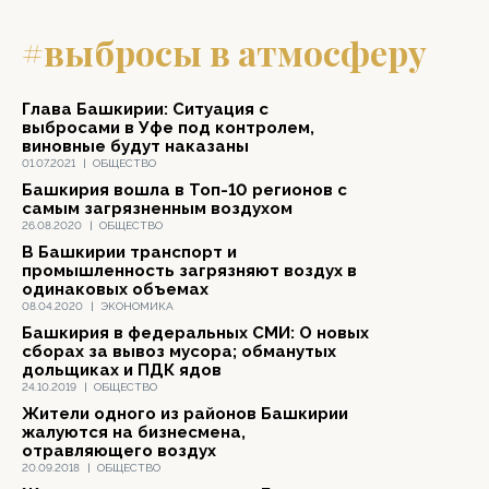
#выбросы в атмосферу
Глава Башкирии: Ситуация с
выбросами в Уфе под контролем,
виновные будут наказаны
01.07.2021
|
ОБЩЕСТВО
Башкирия вошла в Топ-10 регионов с
самым загрязненным воздухом
26.08.2020
|
ОБЩЕСТВО
В Башкирии транспорт и
промышленность загрязняют воздух в
одинаковых объемах
08.04.2020
|
ЭКОНОМИКА
Башкирия в федеральных СМИ: О новых
сборах за вывоз мусора; обманутых
дольщиках и ПДК ядов
24.10.2019
|
ОБЩЕСТВО
Жители одного из районов Башкирии
жалуются на бизнесмена,
отравляющего воздух
20.09.2018
|
ОБЩЕСТВО