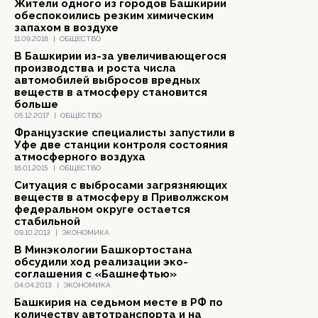
Жители одного из городов Башкирии
обеспокоились резким химическим
запахом в воздухе
11.09.2018
|
ОБЩЕСТВО
В Башкирии из-за увеличивающегося
производства и роста числа
автомобилей выбросов вредных
веществ в атмосферу становится
больше
05.12.2017
|
ОБЩЕСТВО
Французские специалисты запустили в
Уфе две станции контроля состояния
атмосферного воздуха
16.01.2015
|
ОБЩЕСТВО
Ситуация с выбросами загрязняющих
веществ в атмосферу в Приволжском
федеральном округе остается
стабильной
09.10.2013
|
ЭКОНОМИКА
В Минэкологии Башкортостана
обсудили ход реализации эко-
соглашения с «Башнефтью»
04.04.2013
|
ЭКОНОМИКА
Башкирия на седьмом месте в РФ по
количеству автотранспорта и на