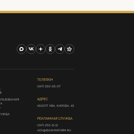
ТЕЛЕФОН
(347) 250-05-07
А
Ф
АДРЕС
ОЛЬЗОВАНИЯ
ИА
450077, УФА, КИРОВА, 45
»
ЛУЖБА
РЕКЛАМНАЯ СЛУЖБА
(347) 250-11-11

ADV@BASHINFORM.RU