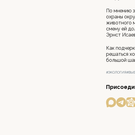
По мнению 
охраны окр
животного м
смену ей до
Эрнст Исаев
Как подчерк
решаться хо
большой шаг
#ЭКОЛОГИЯ
#ВЫБ
Присоедин