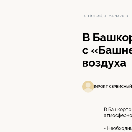
14:11 (UTC+5), 01 МАРТА 2013
В Башко
с «Башн
воздуха
IMPORT СЕРВИСНЫЙ
В Башкортос
атмосферног
- Необходи