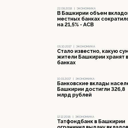
22.08.2018
|
ЭКОНОМИКА
В Башкирии объем вкладо
местных банках сократил
на 21,5% - АСВ
05.10.2017
|
ЭКОНОМИКА
Стало известно, какую су
жители Башкирии хранят 
банках
10.01.2017
|
ЭКОНОМИКА
Банковские вклады насел
Башкирии достигли 326,8
млрд рублей
12.12.2016
|
ЭКОНОМИКА
Татфондбанк в Башкирии
ограничил выдачу вкладо