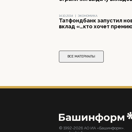
14.10.2014
|
ЭКОНОМИКА
Татфондбанк запустил но
вклад «…кто хочет преми
ВСЕ МАТЕРИАЛЫ
© 1992-2026 АО ИА «Башинформ».