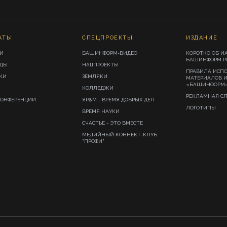
АТЫ
СПЕЦПРОЕКТЫ
ИЗДАНИЕ
И
БАШИНФОРМ-ВИДЕО
КОРОТКО ОБ И
БАШИНФОРМ.Р
ИДЫ
НАЦПРОЕКТЫ
ПРАВИЛА ИСП
КИ
ЗЕМЛЯКИ
МАТЕРИАЛОВ 
«БАШИНФОРМ
КОЛЛЕДЖИ
РЕКЛАМНАЯ С
КОНФЕРЕНЦИИ
ЯРҘАМ - ВРЕМЯ ДОБРЫХ ДЕЛ
ЛОГОТИПЫ
ВРЕМЯ НАУКИ
СЧАСТЬЕ - ЭТО ВМЕСТЕ
МЕДИЙНЫЙ КОННЕКТ-КЛУБ
"ПРОФИ"