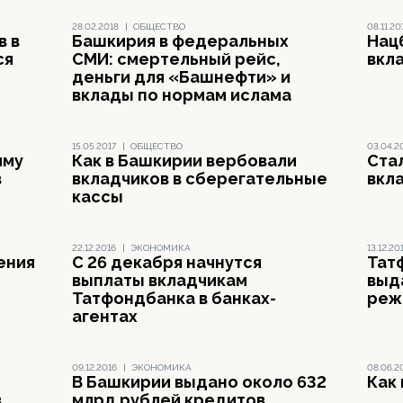
28.02.2018
|
ОБЩЕСТВО
08.11.20
в в
Башкирия в федеральных
Нац
ся
СМИ: смертельный рейс,
вкл
деньги для «Башнефти» и
вклады по нормам ислама
15.05.2017
|
ОБЩЕСТВО
03.04.2
мму
Как в Башкирии вербовали
Ста
в
вкладчиков в сберегательные
вкл
кассы
22.12.2016
|
ЭКОНОМИКА
13.12.20
ения
С 26 декабря начнутся
Тат
выплаты вкладчикам
выд
Татфондбанка в банках-
реж
агентах
09.12.2016
|
ЭКОНОМИКА
08.06.2
В Башкирии выдано около 632
Как
в
млрд рублей кредитов