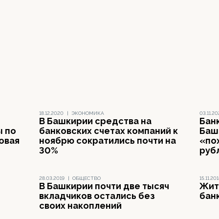
18.12.2020
|
ЭКОНОМИКА
03.11.2
В Башкирии средства на
Бан
ы по
банковских счетах компаний к
Баш
овая
ноябрю сократились почти на
«по
30%
руб
28.03.2019
|
ОБЩЕСТВО
15.11.20
В Башкирии почти две тысяч
Жит
вкладчиков остались без
бан
своих накоплений