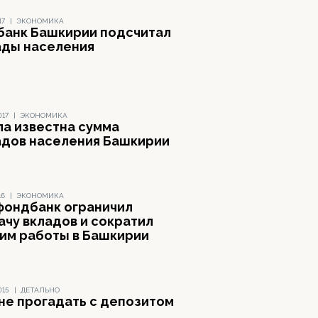
17
|
ЭКОНОМИКА
банк Башкирии подсчитал
ады населения
017
|
ЭКОНОМИКА
ла известна сумма
адов населения Башкирии
16
|
ЭКОНОМИКА
фондбанк ограничил
ачу вкладов и сократил
им работы в Башкирии
015
|
ДЕТАЛЬНО
 не прогадать с депозитом