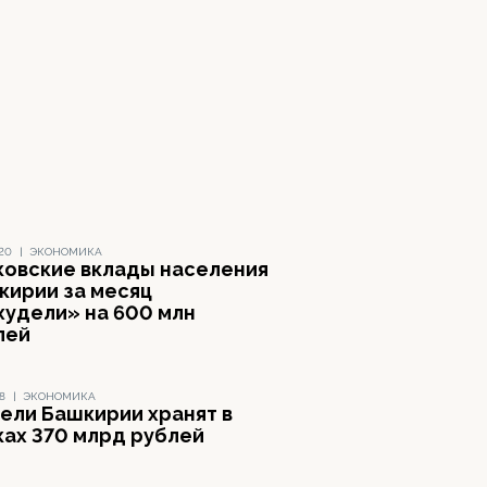
020
|
ЭКОНОМИКА
ковские вклады населения
кирии за месяц
худели» на 600 млн
лей
18
|
ЭКОНОМИКА
ели Башкирии хранят в
ках 370 млрд рублей