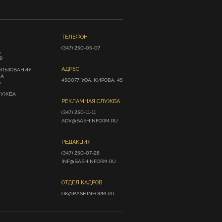
ТЕЛЕФОН
(347) 250-05-07
А
Ф
АДРЕС
ОЛЬЗОВАНИЯ
ИА
450077, УФА, КИРОВА, 45
»
ЛУЖБА
РЕКЛАМНАЯ СЛУЖБА
(347) 250-11-11

ADV@BASHINFORM.RU
РЕДАКЦИЯ
(347) 250-07-28

INF@BASHINFORM.RU
ОТДЕЛ КАДРОВ
OK@BASHINFORM.RU