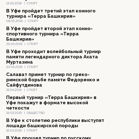
13.05.2019
|
СПОРТ
В Уфе пройдет третий этап конного
турнира «Терра Башкирия»
08.05.2019
|
СПОРТ
В Уфе пройдет второй этап конно-
спортивного турнира «Терра
Башкирия»
25.04.2019
|
СПОРТ
В Уфе проходит волейбольный турнир
памяти легендарного диктора Ахата
Муртазина
24.04.2019
|
СПОРТ
Салават примет турнир по греко-
римской борьбе памяти Федоренко и
Сайфутдинова
19.04.2019
|
СПОРТ
Первый турнир «Терра Башкирия» в
Уфе покажут в формате высокой
четкости
19.03.2019
|
ОБЩЕСТВО
В Уфе к столетию республики выступят
лошади башкирской породы
16.03.2019
|
СПОРТ
В Уфе прошел турнир по русскому