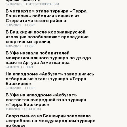
09.09.2020
|
ПРЕСС-КОНФЕРЕНЦИИ
В четвертом этапе турнира «Терра
Башкирия» победили конники из
Стерлитамакского района
31.05.2020
|
СПОРТ
В Башкирии после коронавирусной
изоляции возобновляют проведение
спортивных зрелищ
19.05.2020
|
СПОРТ
В Уфе назвали победителей
межрегионального турнира по дзюдо
памяти Артура Ахметханова
24.11.2019
|
СПОРТ
На ипподроме «Акбузат» завершились
отборочные этапы турнира «Терра
Башкирия»
30.09.2019
|
СПОРТ
В Уфе на ипподроме «Акбузат»
состоится очередной этап турнира
«Терра Башкирия»
15.09.2019
|
ОБЩЕСТВО
Спортсменка из Башкирии завоевала
«серебро» на международном турнире
по боксу