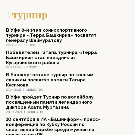
#турнир
В Уфе 8-й этап конноспортивного
турнира «Терра Башкирия» посвятят
генералу Шаймуратову
24.08.2021
|
СПОРТ
Победителем I этапа турнира «Терра
Башкирия» стал наездник из
Кугарчинского района
23.05.2021
|
СПОРТ
В Башкортостане турнир по конным
скачкам посвятят памяти Тагира
Кусимова
27.04.2021
|
ОБЩЕСТВО
В Уфе пройдет Турнир по волейболу,
посвященный памяти легендарного
диктора Ахата Муртазина
20.04.2021
|
ОБЩЕСТВО
10 сентября в ИА «Башинформ» пресс-
конференция по Кубку России по
спортивной борьбе среди мужчин на
призы главы РБ