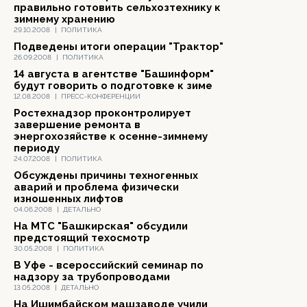
правильно готовить сельхозтехнику к
зимнему хранению
29.10.2008
|
ПОЛИТИКА
Подведены итоги операции "Трактор"
26.09.2008
|
ПОЛИТИКА
14 августа в агентстве "Башинформ"
будут говорить о подготовке к зиме
12.08.2008
|
ПРЕСС-КОНФЕРЕНЦИИ
Ростехнадзор проконтролирует
завершение ремонта в
энергохозяйстве к осенне-зимнему
периоду
24.07.2008
|
ПОЛИТИКА
Обсуждены причины техногенных
аварий и проблема физически
изношенных лифтов
04.06.2008
|
ДЕТАЛЬНО
На МТС "Башкирская" обсудили
предстоящий техосмотр
30.05.2008
|
ПОЛИТИКА
В Уфе - всероссийский семинар по
надзору за трубопроводами
13.05.2008
|
ДЕТАЛЬНО
На Ишимбайском машзаводе учили