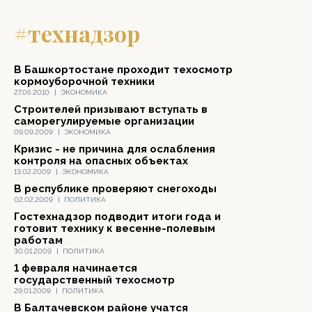
#технадзор
В Башкортостане проходит техосмотр
кормоуборочной техники
27.05.2010
|
ЭКОНОМИКА
Строителей призывают вступать в
саморегулируемые организации
09.09.2009
|
ЭКОНОМИКА
Кризис - не причина для ослабления
контроля на опасных объектах
13.02.2009
|
ЭКОНОМИКА
В республике проверяют снегоходы
02.02.2009
|
ПОЛИТИКА
Гостехнадзор подводит итоги года и
готовит технику к весенне-полевым
работам
30.01.2009
|
ПОЛИТИКА
1 февраля начинается
государственный техосмотр
29.01.2009
|
ПОЛИТИКА
В Балтачевском районе учатся