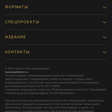
ФОРМАТЫ
СПЕЦПРОЕКТЫ
ИЗДАНИЕ
КОНТАКТЫ
© 1992-2026 АО ИА «Башинформ».
www.bashinform.ru
Сетевое издание «Информационное агентство «Башинформ»
зарегистрировано в Федеральной службе по надзору в сфере связи,
информационных технологий и массовых коммуникаций (Роскомнадзор),
регистрационный номер Эл № ФС77-88040
Учредитель Акционерное общество "Информационное агентство "Башинформ"
Главный редактор Шарафутдинов Руслан Михайлович
При перепечатке или цитировании ссылка на ИА «Башинформ» обязательна.
Для интернет-изданий и социальных сетей прямая активная гиперссылка
обязательна. Использование логотипа ИА «Башинформ» в целях, не
связанных с ссылкой на агентство при перепечатке или цитировании,