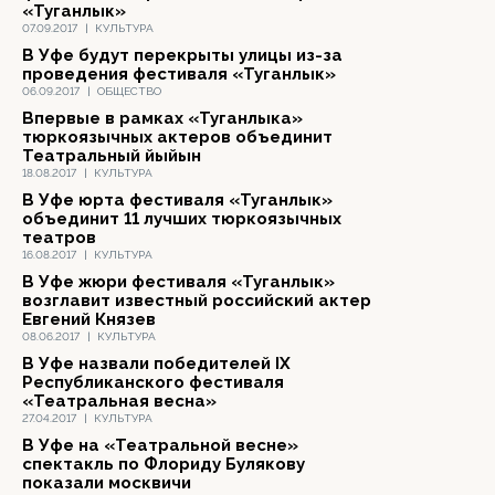
«Туганлык»
07.09.2017
|
КУЛЬТУРА
В Уфе будут перекрыты улицы из-за
проведения фестиваля «Туганлык»
06.09.2017
|
ОБЩЕСТВО
Впервые в рамках «Туганлыка»
тюркоязычных актеров объединит
Театральный йыйын
18.08.2017
|
КУЛЬТУРА
В Уфе юрта фестиваля «Туганлык»
объединит 11 лучших тюркоязычных
театров
16.08.2017
|
КУЛЬТУРА
В Уфе жюри фестиваля «Туганлык»
возглавит известный российский актер
Евгений Князев
08.06.2017
|
КУЛЬТУРА
В Уфе назвали победителей IX
Республиканского фестиваля
«Театральная весна»
27.04.2017
|
КУЛЬТУРА
В Уфе на «Театральной весне»
спектакль по Флориду Булякову
показали москвичи