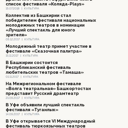
список фестиваля «Коляда-Plays»
15.07.2018
|
КУЛЬТУРА
Коллектив из Башкирии стал
победителем фестиваля национальных
молодежных театров в номинации
«Лучший спектакль для юного
зрителя»
05.12.2017
|
КУЛЬТУРА
Молодежный театр примет участие в
фестивале «Сказочная палитра»
15.11.2017
|
КУЛЬТУРА
В Башкирии состоится
Республиканский фестиваль
любительских театров «Тамаша»
01.11.2017
|
КУЛЬТУРА
На Межрегиональном фестивале
«Волга театральная» Башкортостан
представит Русский драмтеатр
21.09.2017
|
КУЛЬТУРА
В Уфе объявили лучший спектакль
фестиваля «Туганлык»
14.09.2017
|
КУЛЬТУРА
В Уфе открывается VI Международный
фестиваль тюркоязычных театров