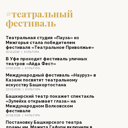
#театральный
фестиваль
Театральная студия «Пауза» из
Межгорья стала победителем
фестиваля «Театральное Приволжье»
30.11.2019
|
КУЛЬТУРА
В Уфе проходит фестиваль уличных
театров «Айда Фест»
07.09.2019
|
КУЛЬТУРА
Международный фестиваль «Науруз» в
Казани посвятят театральному
искусству Башкортостана
22.03.2019
|
КУЛЬТУРА
Башкирский театр покажет спектакль
«Зулейха открывает глаза» на
Международном Волковском
фестивале
10.08.2018
|
КУЛЬТУРА
Постановку Башкирского театра
драмы им. Мажита Гафури включили в