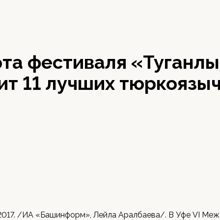
рта фестиваля «Туганл
ит 11 лучших тюркоязы
 2017. /ИА «Башинформ», Лейла Аралбаева/. В Уфе VI М