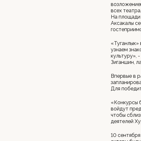
возложение
всех театра
На площади
Аксакалы се
гостеприим
«Туганлык» 
узнаем знак
культуру», 
Зиганшин, л
Впервые в р
запланирова
Для победит
«Конкурсы 
войдут пред
чтобы сблиз
деятелей Ху
10 сентября