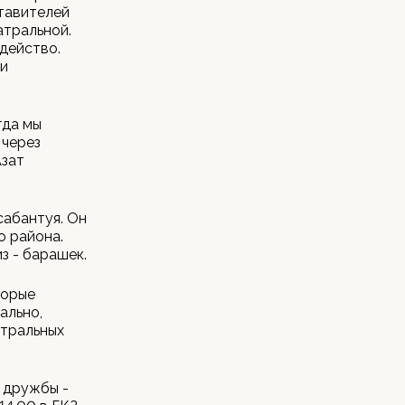
тавителей
атральной.
действо.
 и
гда мы
 через
Азат
сабантуя. Он
о района.
з - барашек.
торые
ально,
атральных
 дружбы -