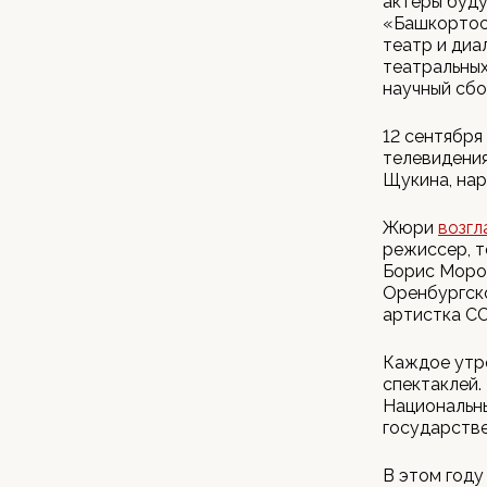
актеры буду
«Башкортос
театр и диа
театральных
научный сбо
12 сентября
телевидения
Щукина, нар
Жюри
возгл
режиссер, т
Борис Мороз
Оренбургско
артистка С
Каждое утр
спектаклей.
Национальны
государстве
В этом году