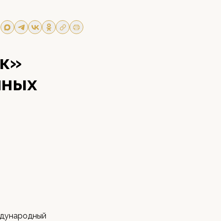
ык»
чных
еждународный