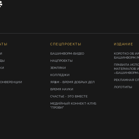
АТЫ
СПЕЦПРОЕКТЫ
ИЗДАНИЕ
И
БАШИНФОРМ-ВИДЕО
КОРОТКО ОБ И
БАШИНФОРМ.Р
ИДЫ
НАЦПРОЕКТЫ
ПРАВИЛА ИСП
КИ
ЗЕМЛЯКИ
МАТЕРИАЛОВ 
«БАШИНФОРМ
КОЛЛЕДЖИ
РЕКЛАМНАЯ С
КОНФЕРЕНЦИИ
ЯРҘАМ - ВРЕМЯ ДОБРЫХ ДЕЛ
ЛОГОТИПЫ
ВРЕМЯ НАУКИ
СЧАСТЬЕ - ЭТО ВМЕСТЕ
МЕДИЙНЫЙ КОННЕКТ-КЛУБ
"ПРОФИ"