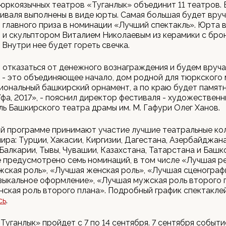
юркоязычных театров «Туганлык» объединит 11 театров. 
иваля выполнены в виде юрты. Самая большая будет вру
главного приза в номинации «Лучший спектакль». Юрта 
 и скульптором Виталием Николаевым из керамики с бро
 Внутри нее будет гореть свечка.
отказаться от денежного вознаграждения и будем вруча
 - это объединяющее начало, дом родной для тюркского 
иональный башкирский орнамент, а по краю будет памятн
Уфа, 2017», - пояснил директор фестиваля - художествен
ь Башкирского театра драмы им. М. Гафури Олег Ханов.
й программе принимают участие лучшие театральные ко
ира: Турции, Хакасии, Киргизии, Дагестана, Азербайджана
алкарии, Тывы, Чувашии, Казахстана, Татарстана и Башк
 предусмотрено семь номинаций, в том числе «Лучшая р
ская роль», «Лучшая женская роль», «Лучшая сценограф
ыкальное оформление», «Лучшая мужская роль второго 
ская роль второго плана». Подробный график спектакл
сь
.
Туганлык» пройдет с 7 по 14 сентября. 7 сентября событ