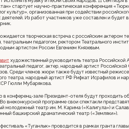
т исполнять музыку и песни своих народов. 11 сентября в 
тан» стартует научно-практическая конференция «Тюрк
лог культур», организованная при содействии российско
 деятелей. Из работ участников уже составлен и будет 
рник.
 ожидается творческая встреча с российским актером те
, театральным педагогом, ректором Театрального инстит
одным артистом России Евгением Князевым.
авит
художественный руководитель театра Российской 
еатральный педагог, актер, народный артист Российской
ов. Среди членов жюри также будут известный режиссе
го театра, народный артист РФ Рифкат Исрафилов и на
ССР Гюлли Мубарякова.
о в конференц-зале Президент-отеля будут проходить о
 Во внеконкурсной программе свои спектакли представя
й молодежный театр им. М. Карима («Калигула») и Сала
нный башкирский драматический театр («Земляки»).
 фестиваль «Туганлык» проводится в рамках гранта главы