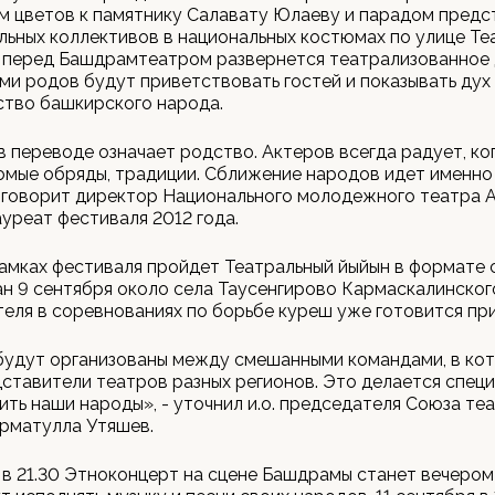
м цветов к памятнику Салавату Юлаеву и парадом предс
льных коллективов в национальных костюмах по улице Те
 перед Башдрамтеатром развернется театрализованное 
ми родов будут приветствовать гостей и показывать дух
ство башкирского народа.
в переводе означает родство. Актеров всегда радует, ко
омые обряды, традиции. Сближение народов идет именно
- говорит директор Национального молодежного театра 
ауреат фестиваля 2012 года.
амках фестиваля пройдет Театральный йыйын в формате 
н 9 сентября около села Таусенгирово Кармаскалинског
еля в соревнованиях по борьбе куреш уже готовится при
будут организованы между смешанными командами, в ко
ставители театров разных регионов. Это делается специ
ить наши народы», - уточнил и.о. председателя Союза те
рматулла Утяшев.
 в 21.30 Этноконцерт на сцене Башдрамы станет вечером