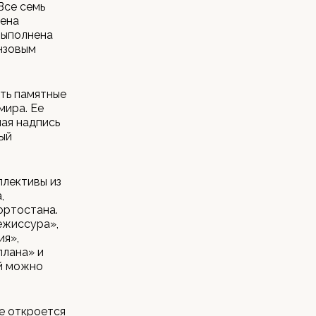
Все семь
чена
выполнена
нзовым
ть памятные
мира. Ее
ая надпись
ный
ллективы из
,
ортостана.
ежиссура»,
ия»,
плана» и
ей можно
ие откроется