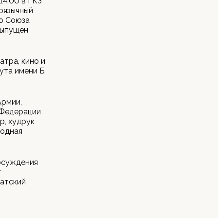
14.00 в ГКЗ
оязычный
го Союза
выпущен
атра, кино и
ута имени Б.
Армии,
 Федерации
р, худрук
родная
бсуждения
т
ватский