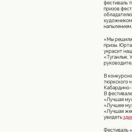
фестиваль т
призов фест
обладателю 
художником
напылением.
«Мы решили 
призы. Юрта
украсит нац
«Туганлык, 
руководител
В конкурсно
тюркского м
Кабардино-Б
В фестивале
«Лучшая муж
«Лучшее муз
«Лучшая жен
увидеть
зде
Фестиваль «