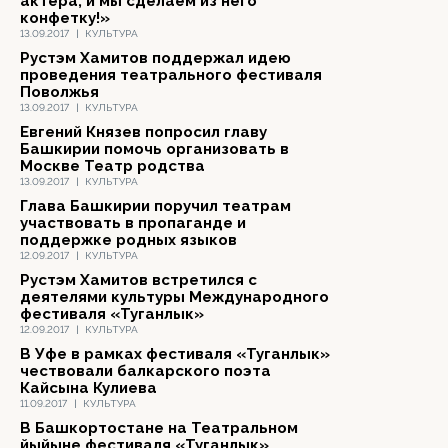
актера, и мы сделаем из него
конфетку!»
13.09.2017
|
КУЛЬТУРА
Рустэм Хамитов поддержал идею
проведения театрального фестиваля
Поволжья
13.09.2017
|
КУЛЬТУРА
Евгений Князев попросил главу
Башкирии помочь организовать в
Москве Театр родства
13.09.2017
|
КУЛЬТУРА
Глава Башкирии поручил театрам
участвовать в пропаганде и
поддержке родных языков
12.09.2017
|
КУЛЬТУРА
Рустэм Хамитов встретился с
деятелями культуры Международного
фестиваля «Туганлык»
12.09.2017
|
КУЛЬТУРА
В Уфе в рамках фестиваля «Туганлык»
чествовали балкарского поэта
Кайсына Кулиева
11.09.2017
|
КУЛЬТУРА
В Башкортостане на Театральном
йыйыне фестиваля «Туганлык»