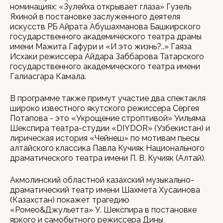
номинациях: «Зулейха открывает глаза» Гузель
Яхиной в постановке заслуженного деятеля
искусств РБ Айрата Абушахманова Башкирского
государственного академического театра драмы
имени Мажита Гафури и «И это жизнь?..» Гаяза
Исхаки режиссера Айдара Заббарова Татарского
государственного академического театра имени
Галиасгара Камала.
В программе также примут участие два спектакля
широко известного якутского режиссера Сергея
Потапова - это «Укрощение строптивой» Уильяма
Шекспира театра-студии «DIYDOR» (Узбекистан) и
лирическая история «Чейнеш» по мотивам пьесы
алтайского классика Павла Кучияк Национального
драматического театра имени П. В. Кучияк (Алтай).
Акмолинский областной казахский музыкально-
драматический театр имени Шахмета Хусаинова
(Казахстан) покажет трагедию
«Ромео&Джульетта» У. Шекспира в постановке
яркого и самобытного режиссера Дины