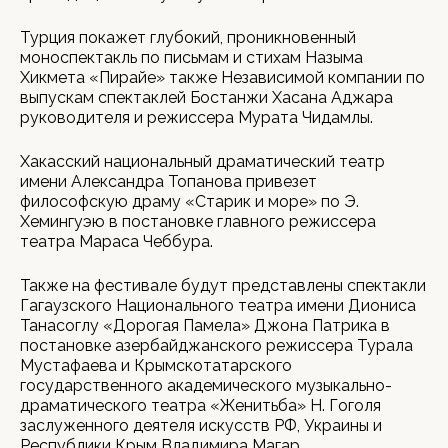
Турция покажет глубокий, проникновенный
моноспектакль по письмам и стихам Назыма
Хикмета «Пирайе» также Независимой компании по
выпускам спектаклей Бостанжи Хасана Аджара
руководителя и режиссера Мурата Чидамлы.
Хакасский национальный драматический театр
имени Александра Топанова привезет
философскую драму «Старик и море» по Э.
Хемингуэю в постановке главного режиссера
театра Мараса Чеббура.
Также на фестивале будут представлены спектакли
Гагаузского Национального театра имени Диониса
Танасоглу «Дорогая Памела» Джона Патрика в
постановке азербайджанского режиссера Турала
Мустафаева и Крымскотатарского
государственного академического музыкально-
драматического театра «Женитьба» Н. Гоголя
заслуженного деятеля искусств РФ, Украины и
Республики Крым Владимира Магар.