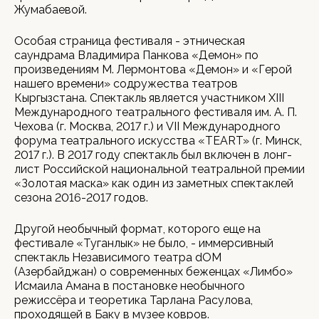
Жумабаевой.
Особая страница фестиваля - этническая
саундрама Владимира Панкова «Демон» по
произведениям М. Лермонтова «Демон» и «Герой
нашего времени» содружества театров
Кыргызстана. Спектакль является участником XIII
Международного театрального фестиваля им. А. П.
Чехова (г. Москва, 2017 г.) и VII Международного
форума театрального искусства «TEART» (г. Минск,
2017 г.). В 2017 году спектакль был включен в лонг-
лист Российской национальной театральной премии
«Золотая маска» как один из заметных спектаклей
сезона 2016-2017 годов.
Другой необычный формат, которого еще на
фестивале «Туганлык» не было, - иммерсивный
спектакль Независимого театра dOM
(Азербайджан) о современных беженцах «Лимбо»
Исмаила Амана в постановке необычного
режиссёра и теоретика Тарлана Расулова,
проходящей в Баку в музее ковров.