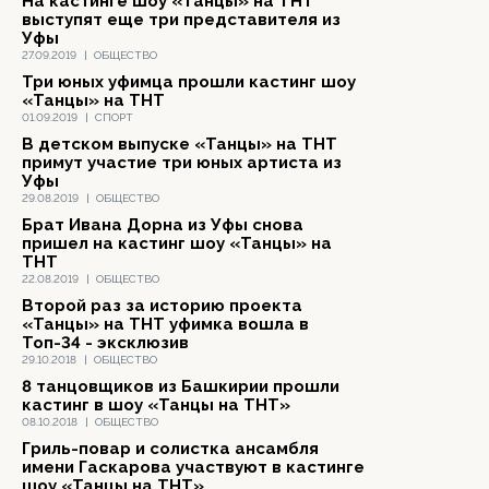
На кастинге шоу «Танцы» на ТНТ
выступят еще три представителя из
Уфы
27.09.2019
|
ОБЩЕСТВО
Три юных уфимца прошли кастинг шоу
«Танцы» на ТНТ
01.09.2019
|
СПОРТ
В детском выпуске «Танцы» на ТНТ
примут участие три юных артиста из
Уфы
29.08.2019
|
ОБЩЕСТВО
Брат Ивана Дорна из Уфы снова
пришел на кастинг шоу «Танцы» на
ТНТ
22.08.2019
|
ОБЩЕСТВО
Второй раз за историю проекта
«Танцы» на ТНТ уфимка вошла в
Топ-34 - эксклюзив
29.10.2018
|
ОБЩЕСТВО
8 танцовщиков из Башкирии прошли
кастинг в шоу «Танцы на ТНТ»
08.10.2018
|
ОБЩЕСТВО
Гриль-повар и солистка ансамбля
имени Гаскарова участвуют в кастинге
шоу «Танцы на ТНТ»