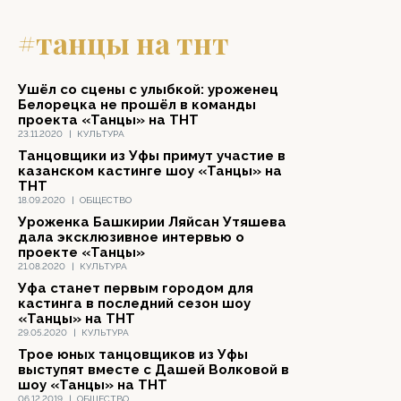
#танцы на тнт
Ушёл со сцены с улыбкой: уроженец
Белорецка не прошёл в команды
проекта «Танцы» на ТНТ
23.11.2020
|
КУЛЬТУРА
Танцовщики из Уфы примут участие в
казанском кастинге шоу «Танцы» на
ТНТ
18.09.2020
|
ОБЩЕСТВО
Уроженка Башкирии Ляйсан Утяшева
дала эксклюзивное интервью о
проекте «Танцы»
21.08.2020
|
КУЛЬТУРА
Уфа станет первым городом для
кастинга в последний сезон шоу
«Танцы» на ТНТ
29.05.2020
|
КУЛЬТУРА
Трое юных танцовщиков из Уфы
выступят вместе с Дашей Волковой в
шоу «Танцы» на ТНТ
06.12.2019
|
ОБЩЕСТВО