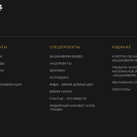
АТЫ
СПЕЦПРОЕКТЫ
ИЗДАНИЕ
И
БАШИНФОРМ-ВИДЕО
КОРОТКО ОБ И
БАШИНФОРМ.Р
ИДЫ
НАЦПРОЕКТЫ
ПРАВИЛА ИСП
КИ
ЗЕМЛЯКИ
МАТЕРИАЛОВ 
«БАШИНФОРМ
КОЛЛЕДЖИ
РЕКЛАМНАЯ С
КОНФЕРЕНЦИИ
ЯРҘАМ - ВРЕМЯ ДОБРЫХ ДЕЛ
ЛОГОТИПЫ
ВРЕМЯ НАУКИ
СЧАСТЬЕ - ЭТО ВМЕСТЕ
МЕДИЙНЫЙ КОННЕКТ-КЛУБ
"ПРОФИ"