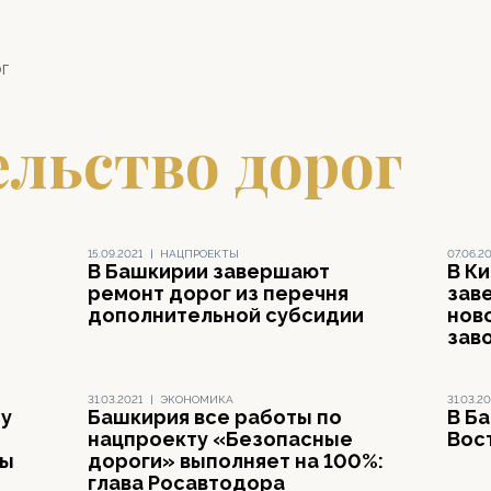
г
льство дорог
15.09.2021
|
НАЦПРОЕКТЫ
07.06.2
В Башкирии завершают
В К
ремонт дорог из перечня
зав
дополнительной субсидии
нов
зав
31.03.2021
|
ЭКОНОМИКА
31.03.20
ду
Башкирия все работы по
В Б
нацпроекту «Безопасные
Вос
ры
дороги» выполняет на 100%:
глава Росавтодора