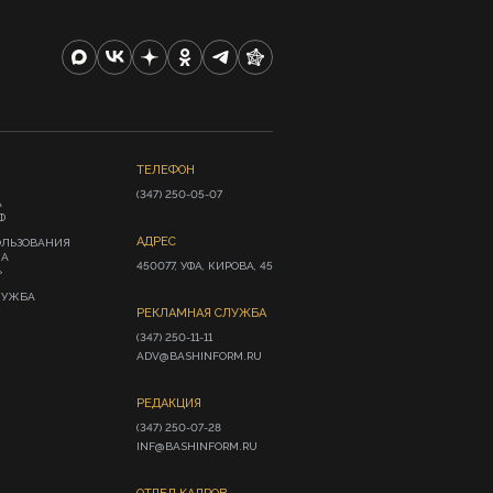
ТЕЛЕФОН
(347) 250-05-07
А
Ф
АДРЕС
ОЛЬЗОВАНИЯ
ИА
450077, УФА, КИРОВА, 45
»
ЛУЖБА
РЕКЛАМНАЯ СЛУЖБА
(347) 250-11-11

ADV@BASHINFORM.RU
РЕДАКЦИЯ
(347) 250-07-28

INF@BASHINFORM.RU