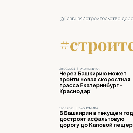
Главная
/
строительство доро
#строите
28.09.2021
|
ЭКОНОМИКА
Через Башкирию может
пройти новая скоростная
трасса Екатеринбург -
Краснодар
11.05.2021
|
ЭКОНОМИКА
В Башкирии в текущем го
достроят асфальтовую
дорогу до Каповой пеще