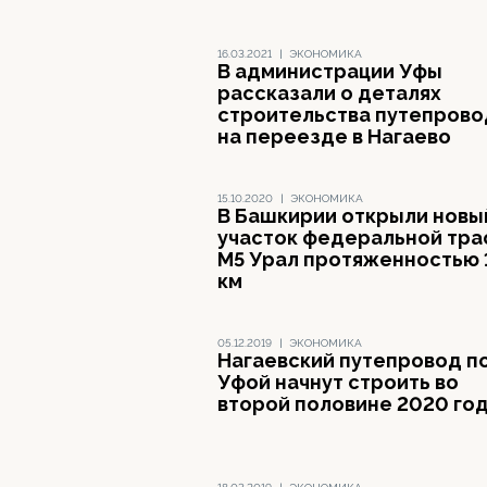
16.03.2021
|
ЭКОНОМИКА
В администрации Уфы
рассказали о деталях
строительства путепрово
на переезде в Нагаево
15.10.2020
|
ЭКОНОМИКА
В Башкирии открыли новы
участок федеральной тра
М5 Урал протяженностью 
км
05.12.2019
|
ЭКОНОМИКА
Нагаевский путепровод п
Уфой начнут строить во
второй половине 2020 го