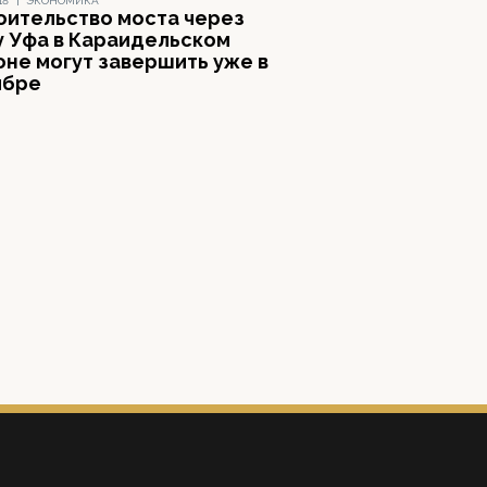
18
|
ЭКОНОМИКА
оительство моста через
у Уфа в Караидельском
оне могут завершить уже в
ябре