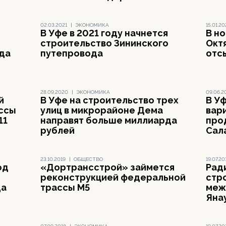
02.03.2021
|
ЭКОНОМИКА
15.01.20
В Уфе в 2021 году начнется
В н
строительство Зининского
Окт
да
путепровода
отс
28.09.2020
|
ЭКОНОМИКА
09.06.2
й
В Уфе на строительство трех
В У
ссы
улиц в микрорайоне Дема
вар
11
направят больше миллиарда
про
рублей
Сал
23.10.2019
|
ОБЩЕСТВО
19.07.20
од
«Дортрансстрой» займется
Рад
реконструкцией федеральной
стр
да
трассы М5
меж
Яна