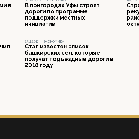
07.09.2018
|
ЭКОНОМИКА
19.07.20
ми в
В пригородах Уфы строят
Стр
дороги по программе
рек
поддержки местных
рай
инициатив
окт
27.11.2017
|
ЭКОНОМИКА
чил
Стал известен список
башкирских сел, которые
получат подъездные дороги в
2018 году