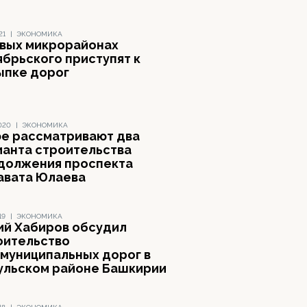
21
|
ЭКОНОМИКА
овых микрорайонах
ябрьского приступят к
ыпке дорог
020
|
ЭКОНОМИКА
фе рассматривают два
ианта строительства
должения проспекта
авата Юлаева
19
|
ЭКОНОМИКА
ий Хабиров обсудил
оительство
муниципальных дорог в
ульском районе Башкирии