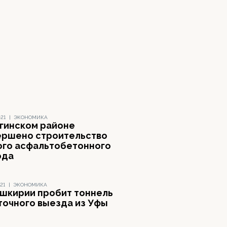
021
|
ЭКОНОМИКА
игинском районе
ершено строительство
ого асфальтобетонного
ода
21
|
ЭКОНОМИКА
ашкирии пробит тоннель
точного выезда из Уфы