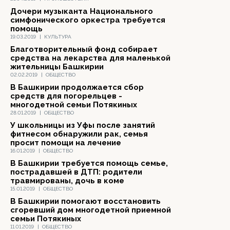
Дочери музыканта Национального
симфонического оркестра требуется
помощь
19.03.2019
|
КУЛЬТУРА
Благотворительный фонд собирает
средства на лекарства для маленькой
жительницы Башкирии
02.02.2019
|
ОБЩЕСТВО
В Башкирии продолжается сбор
средств для погорельцев -
многодетной семьи Потякиных
28.01.2019
|
ОБЩЕСТВО
У школьницы из Уфы после занятий
фитнесом обнаружили рак, семья
просит помощи на лечение
16.01.2019
|
ОБЩЕСТВО
В Башкирии требуется помощь семье,
пострадавшей в ДТП: родители
травмированы, дочь в коме
15.01.2019
|
ОБЩЕСТВО
В Башкирии помогают восстановить
сгоревший дом многодетной приемной
семьи Потякиных
11.01.2019
|
ОБЩЕСТВО