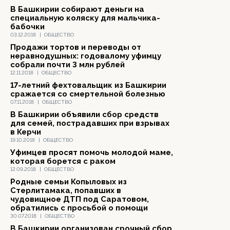
В Башкирии собирают деньги на
специальную коляску для мальчика-
бабочки
03.12.2018
|
ОБЩЕСТВО
Продажи тортов и переводы от
неравнодушных: годовалому уфимцу
собрали почти 3 млн рублей
12.11.2018
|
ОБЩЕСТВО
17-летний фехтовальщик из Башкирии
сражается со смертельной болезнью
07.11.2018
|
ОБЩЕСТВО
В Башкирии объявили сбор средств
для семей, пострадавших при взрывах
в Керчи
19.10.2018
|
ОБЩЕСТВО
Уфимцев просят помочь молодой маме,
которая борется с раком
12.09.2018
|
ОБЩЕСТВО
Родные семьи Копыловых из
Стерлитамака, попавших в
чудовищное ДТП под Саратовом,
обратились с просьбой о помощи
30.07.2018
|
ОБЩЕСТВО
В Башкирии организован срочный сбор