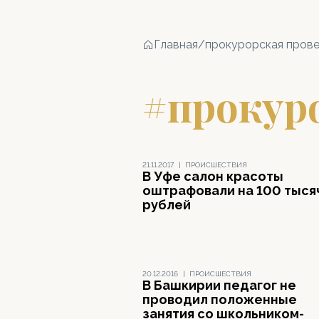
Главная
/
прокурорская пров
#прокур
21.11.2017
|
ПРОИСШЕСТВИЯ
В Уфе салон красоты
оштрафовали на 100 тыся
рублей
20.12.2016
|
ПРОИСШЕСТВИЯ
В Башкирии педагог не
проводил положенные
занятия со школьником-