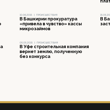
пла
10.06.2015
|
ПРОИСШЕСТВИЯ
15.05.20
В Башкирии прокуратура
В Б
о
«привела в чувство» кассы
зас
микрозаймов
05.05.2015
|
ПРОИСШЕСТВИЯ
ла
В Уфе строительная компания
вернет землю, полученную
без конкурса