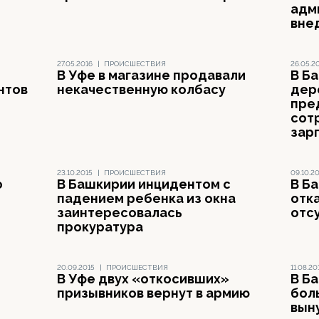
адм
вне
27.05.2016
|
ПРОИСШЕСТВИЯ
26.05.2
В Уфе в магазине продавали
В Б
нтов
некачественную колбасу
дер
пре
сот
зар
23.10.2015
|
ПРОИСШЕСТВИЯ
09.10.2
о
В Башкирии инцидентом с
В Б
падением ребенка из окна
отка
заинтересовалась
отс
прокуратура
20.09.2015
|
ПРОИСШЕСТВИЯ
11.08.20
В Уфе двух «откосивших»
В Б
призывников вернут в армию
бол
вын