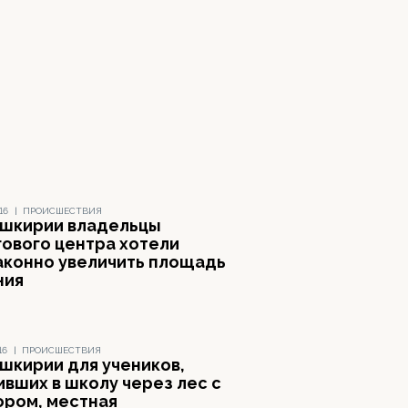
16
|
ПРОИСШЕСТВИЯ
ашкирии владельцы
гового центра хотели
аконно увеличить площадь
ния
16
|
ПРОИСШЕСТВИЯ
ашкирии для учеников,
ивших в школу через лес с
ором, местная