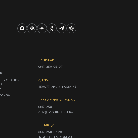
ТЕЛЕФОН
(347) 250-05-07
А
Ф
АДРЕС
ОЛЬЗОВАНИЯ
ИА
450077, УФА, КИРОВА, 45
»
ЛУЖБА
РЕКЛАМНАЯ СЛУЖБА
(347) 250-11-11

ADV@BASHINFORM.RU
РЕДАКЦИЯ
(347) 250-07-28

INF@BASHINFORM.RU