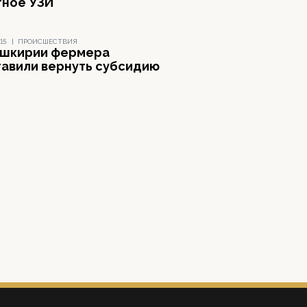
тное УЗИ
15
|
ПРОИСШЕСТВИЯ
ашкирии фермера
тавили вернуть субсидию