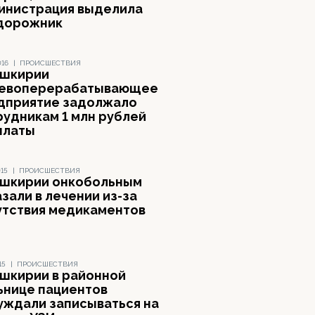
инистрация выделила
дорожник
016
|
ПРОИСШЕСТВИЯ
ашкирии
евоперерабатывающее
дприятие задолжало
рудникам 1 млн рублей
платы
015
|
ПРОИСШЕСТВИЯ
ашкирии онкобольным
зали в лечении из-за
утствия медикаментов
15
|
ПРОИСШЕСТВИЯ
ашкирии в районной
ьнице пациентов
уждали записываться на