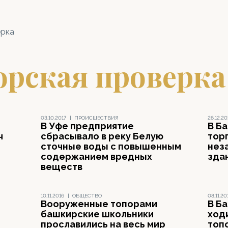
ерка
орская проверка
03.10.2017
|
ПРОИСШЕСТВИЯ
26.12.20
В Уфе предприятие
В Б
ч
сбрасывало в реку Белую
тор
сточные воды с повышенным
нез
содержанием вредных
зда
веществ
10.11.2016
|
ОБЩЕСТВО
08.11.20
Вооруженные топорами
В Б
башкирские школьники
ход
прославились на весь мир
топ