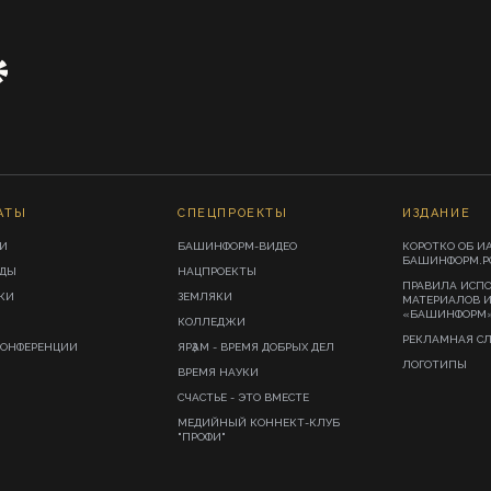
АТЫ
СПЕЦПРОЕКТЫ
ИЗДАНИЕ
И
БАШИНФОРМ-ВИДЕО
КОРОТКО ОБ И
БАШИНФОРМ.Р
ИДЫ
НАЦПРОЕКТЫ
ПРАВИЛА ИСП
КИ
ЗЕМЛЯКИ
МАТЕРИАЛОВ 
«БАШИНФОРМ
КОЛЛЕДЖИ
РЕКЛАМНАЯ С
КОНФЕРЕНЦИИ
ЯРҘАМ - ВРЕМЯ ДОБРЫХ ДЕЛ
ЛОГОТИПЫ
ВРЕМЯ НАУКИ
СЧАСТЬЕ - ЭТО ВМЕСТЕ
МЕДИЙНЫЙ КОННЕКТ-КЛУБ
"ПРОФИ"