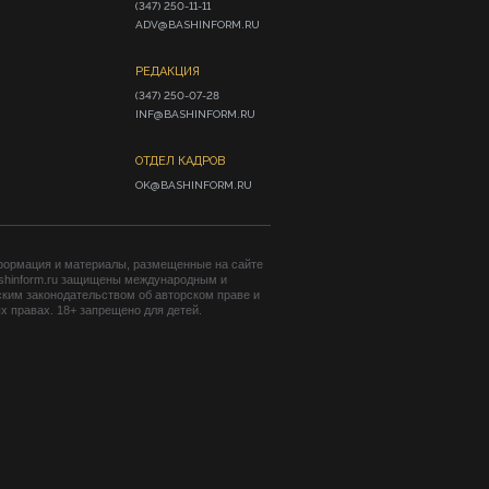
(347) 250-11-11

ADV@BASHINFORM.RU
РЕДАКЦИЯ
(347) 250-07-28

INF@BASHINFORM.RU
ОТДЕЛ КАДРОВ
OK@BASHINFORM.RU
формация и материалы, размещенные на сайте
shinform.ru защищены международным и
ким законодательством об авторском праве и
 правах. 18+ запрещено для детей.