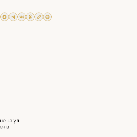
е на ул.
ен в