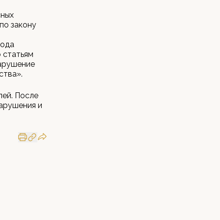
сных
по закону
рода
 статьям
арушение
ства».
лей. После
арушения и