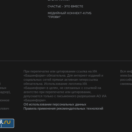
СЧАСТЬЕ - ЭТО ВМЕСТЕ
МЕДИЙНЫЙ КОННЕКТ-КЛУБ
"ПРОФИ"
При перепечатке или цитировании ссылка на ИА
Вся ин
«Башинформ» обязательна. Для интернет-изданий и
www.ba
социальных сетей прямая активная гиперссылка
российс
й
обязательна. Использование логотипа ИА
смежных
нных
«Башинформ» в целях, не связанных с ссылкой на
адзор),
агентство при перепечатке или цитировании,
допускается только с письменного разрешения АО ИА
ионное
«Башинформ».
Об использовании персональных данных
йлович
Правила применения рекомендательных технологий