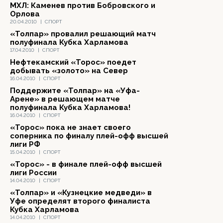
МХЛ: Каменев против Бобровского и
Орлова
20.04.2010
|
СПОРТ
«Толпар» провалил решающий матч
полуфинала Кубка Харламова
17.04.2010
|
СПОРТ
Нефтекамский «Торос» поедет
добывать «золото» на Север
16.04.2010
|
СПОРТ
Поддержите «Толпар» на «Уфа-
Арене» в решающем матче
полуфинала Кубка Харламова!
16.04.2010
|
СПОРТ
«Торос» пока не знает своего
соперника по финалу плей-офф высшей
лиги РФ
15.04.2010
|
СПОРТ
«Торос» - в финале плей-офф высшей
лиги России
14.04.2010
|
СПОРТ
«Толпар» и «Кузнецкие медведи» в
Уфе определят второго финалиста
Кубка Харламова
14.04.2010
|
СПОРТ