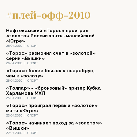
#плей-офф-2010
Нефтекамский «Торос» проиграл
«золото» России ханты-мансийской
«Югре»
28.04.2010
|
СПОРТ
«Торос» размочил счет в «золотой»
серии «Вышки»
26.04.2010
|
СПОРТ
«Торос» более близок к «серебру»,
чем к «золоту»
25.04.2010
|
СПОРТ
«Толпар» - «бронзовый» призер Кубка
Харламова МХЛ
25.04.2010
|
СПОРТ
«Торос» проиграл первый «золотой»
матч «Югре»
23.04.2010
|
СПОРТ
«Торос» начинает поход за «золотом»
«Вышки»
22.04.2010
|
СПОРТ