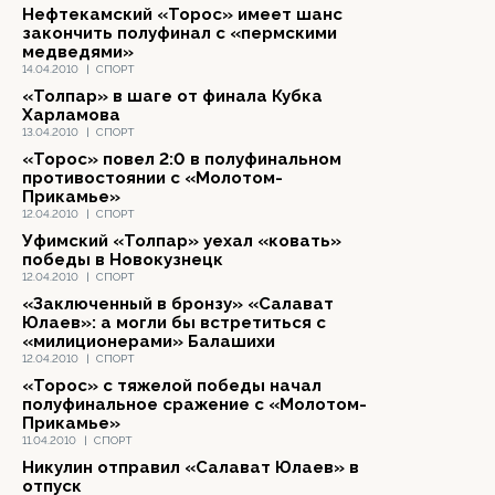
Нефтекамский «Торос» имеет шанс
закончить полуфинал с «пермскими
медведями»
14.04.2010
|
СПОРТ
«Толпар» в шаге от финала Кубка
Харламова
13.04.2010
|
СПОРТ
«Торос» повел 2:0 в полуфинальном
противостоянии с «Молотом-
Прикамье»
12.04.2010
|
СПОРТ
Уфимский «Толпар» уехал «ковать»
победы в Новокузнецк
12.04.2010
|
СПОРТ
«Заключенный в бронзу» «Салават
Юлаев»: а могли бы встретиться с
«милиционерами» Балашихи
12.04.2010
|
СПОРТ
«Торос» с тяжелой победы начал
полуфинальное сражение с «Молотом-
Прикамье»
11.04.2010
|
СПОРТ
Никулин отправил «Салават Юлаев» в
отпуск