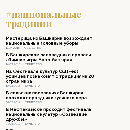
#национальные
традиции
Мастерица из Башкирии возрождает
национальные головные уборы
17.04.2018
|
ОБЩЕСТВО
В Башкирском заповеднике провели
«Зимние игры Урал-батыра»
14.03.2018
|
ОБЩЕСТВО
На Фестивале культур CultFest
уфимцев познакомят с традициями 20
стран мира
19.08.2015
|
КУЛЬТУРА
В сельских поселениях Башкирии
проходят праздники гусиного пера
09.12.2014
|
ОБЩЕСТВО
В Нефтекамске проходит фестиваль
национальных культур «Созвездие
дружбы»
31.08.2013
|
КУЛЬТУРА