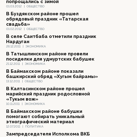
попрощались с зимой
01.03.2012
|
ОБЩЕСТВО
В Буздякском районе прошел
обрядовый праздник «Татарская
свадьба»
01.02.2012
|
ОБЩЕСТВО
В селе Саитбаба отметили праздник
Нардуган
26.12.2011
|
ЭКОНОМИКА
В Татышлинском районе провели
посиделки для удмуртских бабушек
21.12.2011
|
ЭКОНОМИКА
В Баймакском районе показали
башкирский обряд «Хугым байрамы»
13.12.2011
|
ОБЩЕСТВО
В Калтасинском районе прошел
марийский праздник родословной
«Тукым вож»
10.11.2011
|
ЭКОНОМИКА
В Баймакском районе бабушки
помогают собирать уникальный
этнографический материал
12.07.2011
|
ПОЛИТИКА
Зампредседателя Исполкома ВКБ