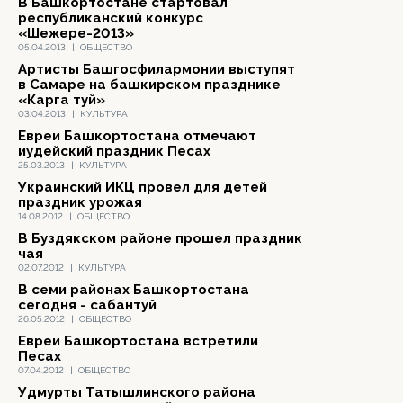
В Башкортостане стартовал
республиканский конкурс
«Шежере-2013»
05.04.2013
|
ОБЩЕСТВО
Артисты Башгосфилармонии выступят
в Самаре на башкирском празднике
«Карга туй»
03.04.2013
|
КУЛЬТУРА
Евреи Башкортостана отмечают
иудейский праздник Песах
25.03.2013
|
КУЛЬТУРА
Украинский ИКЦ провел для детей
праздник урожая
14.08.2012
|
ОБЩЕСТВО
В Буздякском районе прошел праздник
чая
02.07.2012
|
КУЛЬТУРА
В семи районах Башкортостана
сегодня - сабантуй
26.05.2012
|
ОБЩЕСТВО
Евреи Башкортостана встретили
Песах
07.04.2012
|
ОБЩЕСТВО
Удмурты Татышлинского района