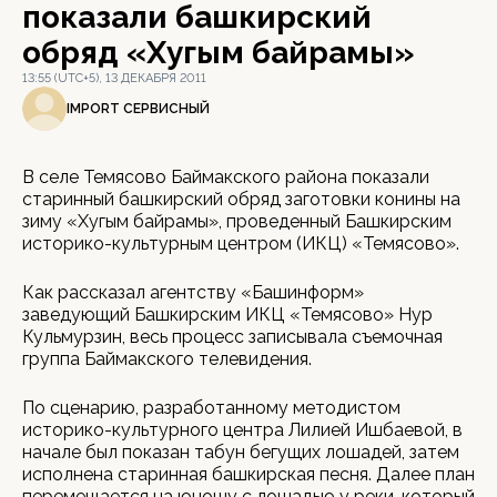
показали башкирский
обряд «Хугым байрамы»
13:55 (UTC+5), 13 ДЕКАБРЯ 2011
IMPORT СЕРВИСНЫЙ
В селе Темясово Баймакского района показали
старинный башкирский обряд заготовки конины на
зиму «Хугым байрамы», проведенный Башкирским
историко-культурным центром (ИКЦ) «Темясово».
Как рассказал агентству «Башинформ»
заведующий Башкирским ИКЦ «Темясово» Нур
Кульмурзин, весь процесс записывала съемочная
группа Баймакского телевидения.
По сценарию, разработанному методистом
историко-культурного центра Лилией Ишбаевой, в
начале был показан табун бегущих лошадей, затем
исполнена старинная башкирская песня. Далее план
перемещается на юношу с лошадью у реки, который