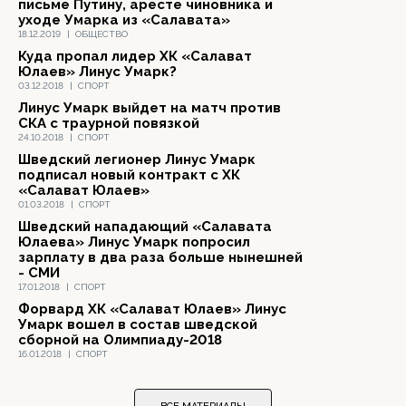
письме Путину, аресте чиновника и
уходе Умарка из «Салавата»
18.12.2019
|
ОБЩЕСТВО
Куда пропал лидер ХК «Салават
Юлаев» Линус Умарк?
03.12.2018
|
СПОРТ
Линус Умарк выйдет на матч против
СКА с траурной повязкой
24.10.2018
|
СПОРТ
Шведский легионер Линус Умарк
подписал новый контракт с ХК
«Салават Юлаев»
01.03.2018
|
СПОРТ
Шведский нападающий «Салавата
Юлаева» Линус Умарк попросил
зарплату в два раза больше нынешней
- СМИ
17.01.2018
|
СПОРТ
Форвард ХК «Салават Юлаев» Линус
Умарк вошел в состав шведской
сборной на Олимпиаду-2018
16.01.2018
|
СПОРТ