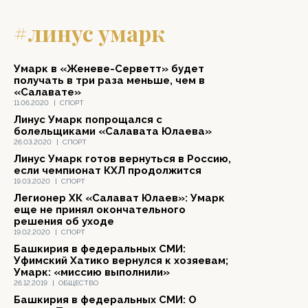
#линус умарк
Умарк в «Женеве-Серветт» будет
получать в три раза меньше, чем в
«Салавате»
11.06.2020
|
СПОРТ
Линус Умарк попрощался с
болельщиками «Салавата Юлаева»
26.03.2020
|
СПОРТ
Линус Умарк готов вернуться в Россию,
если чемпионат КХЛ продолжится
19.03.2020
|
СПОРТ
Легионер ХК «Салават Юлаев»: Умарк
еще не принял окончательного
решения об уходе
19.02.2020
|
СПОРТ
Башкирия в федеральных СМИ:
Уфимский Хатико вернулся к хозяевам;
Умарк: «миссию выполнили»
26.12.2019
|
ОБЩЕСТВО
Башкирия в федеральных СМИ: О