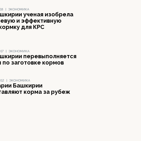
18
|
ЭКОНОМИКА
ашкирии ученая изобрела
евую и эффективную
кормку для КРС
017
|
ЭКОНОМИКА
ашкирии перевыполняется
н по заготовке кормов
012
|
ЭКОНОМИКА
арии Башкирии
тавляют корма за рубеж