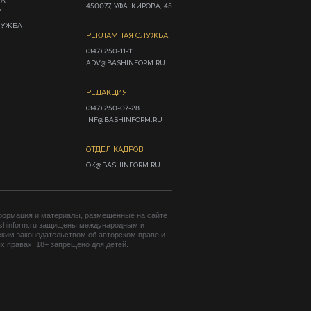
ИА
450077, УФА, КИРОВА, 45
»
ЛУЖБА
РЕКЛАМНАЯ СЛУЖБА
(347) 250-11-11

ADV@BASHINFORM.RU
РЕДАКЦИЯ
(347) 250-07-28

INF@BASHINFORM.RU
ОТДЕЛ КАДРОВ
OK@BASHINFORM.RU
формация и материалы, размещенные на сайте
shinform.ru защищены международным и
ким законодательством об авторском праве и
 правах. 18+ запрещено для детей.