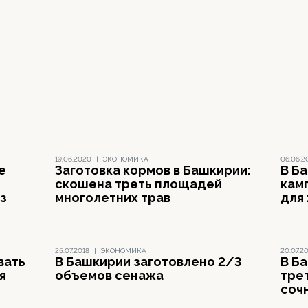
19.06.2020
|
ЭКОНОМИКА
06.06.2
е
Заготовка кормов в Башкирии:
В Б
скошена треть площадей
кам
з
многолетних трав
для
25.07.2018
|
ЭКОНОМИКА
20.07.2
вать
В Башкирии заготовлено 2/3
В Б
я
объемов сенажа
тре
соч