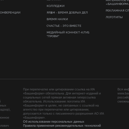
МАТЕРИАЛОВ 
«БАШИНФОРМ
КОЛЛЕДЖИ
РЕКЛАМНАЯ С
КОНФЕРЕНЦИИ
ЯРҘАМ - ВРЕМЯ ДОБРЫХ ДЕЛ
ЛОГОТИПЫ
ВРЕМЯ НАУКИ
СЧАСТЬЕ - ЭТО ВМЕСТЕ
МЕДИЙНЫЙ КОННЕКТ-КЛУБ
"ПРОФИ"
При перепечатке или цитировании ссылка на ИА
Вся ин
«Башинформ» обязательна. Для интернет-изданий и
www.ba
социальных сетей прямая активная гиперссылка
российс
й
обязательна. Использование логотипа ИА
смежных
нных
«Башинформ» в целях, не связанных с ссылкой на
адзор),
агентство при перепечатке или цитировании,
допускается только с письменного разрешения АО ИА
ионное
«Башинформ».
Об использовании персональных данных
йлович
Правила применения рекомендательных технологий