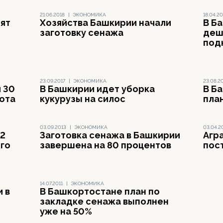
21.06.2018
|
ЭКОНОМИКА
18.04.20
ят
Хозяйства Башкирии начали
В Б
заготовку сенажа
деш
под
23.09.2017
|
ЭКОНОМИКА
23.08.2
 30
В Башкирии идет уборка
В Б
ота
кукурузы на силос
пла
03.09.2013
|
ЭКОНОМИКА
03.04.2
82
Заготовка сенажа в Башкирии
Агр
го
завершена на 80 процентов
пос
14.07.2011
|
ЭКОНОМИКА
 в
В Башкортостане план по
закладке сенажа выполнен
уже на 50%