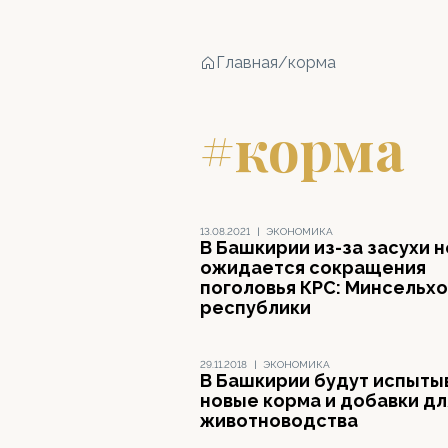
Главная
/
корма
#корма
13.08.2021
|
ЭКОНОМИКА
В Башкирии из-за засухи н
ожидается сокращения
поголовья КРС: Минсельхо
республики
29.11.2018
|
ЭКОНОМИКА
В Башкирии будут испыты
новые корма и добавки дл
животноводства