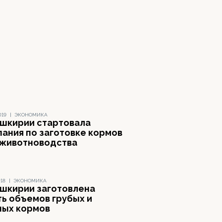
019
|
ЭКОНОМИКА
ашкирии стартовала
пания по заготовке кормов
 животноводства
018
|
ЭКОНОМИКА
ашкирии заготовлена
ть объемов грубых и
ных кормов