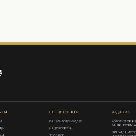
АТЫ
СПЕЦПРОЕКТЫ
ИЗДАНИЕ
И
БАШИНФОРМ-ВИДЕО
КОРОТКО ОБ И
БАШИНФОРМ.Р
ИДЫ
НАЦПРОЕКТЫ
ПРАВИЛА ИСП
КИ
ЗЕМЛЯКИ