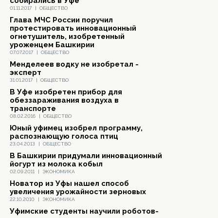
собирались в Уфе
01.11.2017
|
ОБЩЕСТВО
Глава МЧС России поручил
протестировать инновационный
огнетушитель, изобретенный
уроженцем Башкирии
07.07.2017
|
ОБЩЕСТВО
Менделеев водку не изобретал -
эксперт
31.01.2017
|
ОБЩЕСТВО
В Уфе изобретен прибор для
обеззараживания воздуха в
транспорте
08.02.2016
|
ОБЩЕСТВО
Юный уфимец изобрел программу,
распознающую голоса птиц
23.04.2013
|
ОБЩЕСТВО
В Башкирии придумали инновационный
йогурт из молока кобыл
02.09.2011
|
ЭКОНОМИКА
Новатор из Уфы нашел способ
увеличения урожайности зерновых
22.10.2010
|
ЭКОНОМИКА
Уфимские студенты научили роботов-