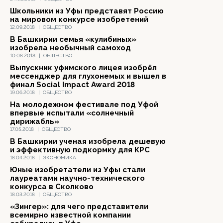
Школьники из Уфы представят Россию
на мировом конкурсе изобретений
12.09.2018
|
ОБЩЕСТВО
В Башкирии семья «кулибиных»
изобрела необычный самоход
10.08.2018
|
ОБЩЕСТВО
Выпускник уфимского лицея изобрёл
мессенджер для глухонемых и вышел в
финал Social Impact Award 2018
19.06.2018
|
ОБЩЕСТВО
На молодежном фестивале под Уфой
впервые испытали «солнечный
дирижабль»
17.05.2018
|
ОБЩЕСТВО
В Башкирии ученая изобрела дешевую
и эффективную подкормку для КРС
18.04.2018
|
ЭКОНОМИКА
Юные изобретатели из Уфы стали
лауреатами научно-технического
конкурса в Сколково
18.03.2018
|
ОБЩЕСТВО
«Зингер»: для чего представители
всемирно известной компании