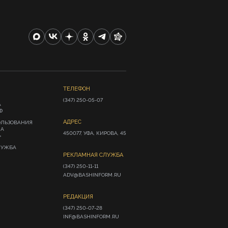
ТЕЛЕФОН
(347) 250-05-07
А
Ф
АДРЕС
ОЛЬЗОВАНИЯ
ИА
450077, УФА, КИРОВА, 45
»
ЛУЖБА
РЕКЛАМНАЯ СЛУЖБА
(347) 250-11-11

ADV@BASHINFORM.RU
РЕДАКЦИЯ
(347) 250-07-28

INF@BASHINFORM.RU