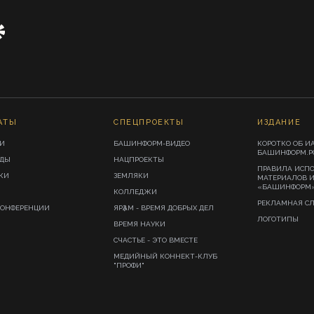
АТЫ
СПЕЦПРОЕКТЫ
ИЗДАНИЕ
И
БАШИНФОРМ-ВИДЕО
КОРОТКО ОБ И
БАШИНФОРМ.Р
ИДЫ
НАЦПРОЕКТЫ
ПРАВИЛА ИСП
КИ
ЗЕМЛЯКИ
МАТЕРИАЛОВ 
«БАШИНФОРМ
КОЛЛЕДЖИ
РЕКЛАМНАЯ С
КОНФЕРЕНЦИИ
ЯРҘАМ - ВРЕМЯ ДОБРЫХ ДЕЛ
ЛОГОТИПЫ
ВРЕМЯ НАУКИ
СЧАСТЬЕ - ЭТО ВМЕСТЕ
МЕДИЙНЫЙ КОННЕКТ-КЛУБ
"ПРОФИ"