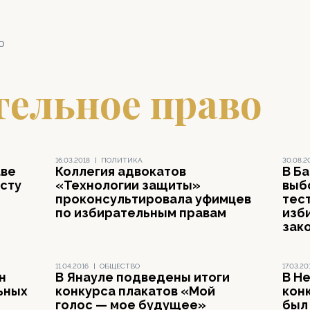
о
тельное право
16.03.2018
|
ПОЛИТИКА
30.08.2
аве
Коллегия адвокатов
В Б
сту
«Технологии защиты»
выб
проконсультировала уфимцев
тес
по избирательным правам
изб
зак
11.04.2016
|
ОБЩЕСТВО
17.03.20
н
В Янауле подведены итоги
В Н
ьных
конкурса плакатов «Мой
кон
голос — мое будущее»
был