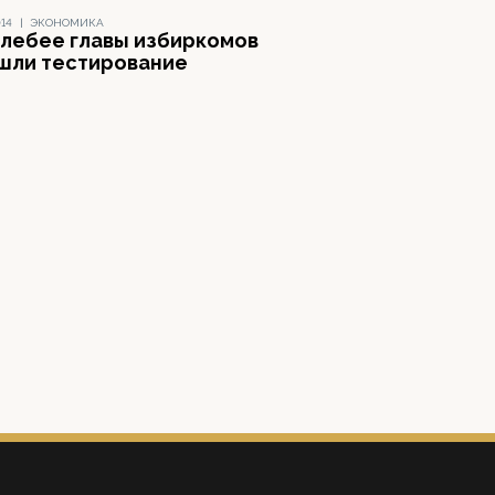
014
|
ЭКОНОМИКА
елебее главы избиркомов
шли тестирование