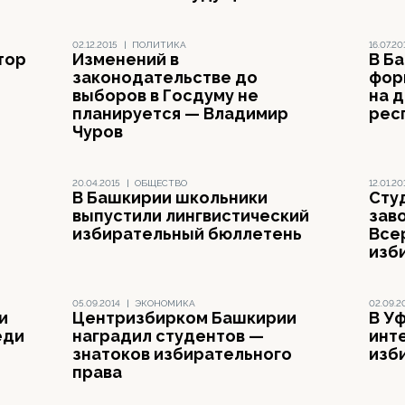
02.12.2015
|
ПОЛИТИКА
16.07.20
тор
Изменений в
В Б
законодательстве до
фор
выборов в Госдуму не
на 
планируется — Владимир
рес
Чуров
20.04.2015
|
ОБЩЕСТВО
12.01.20
В Башкирии школьники
Сту
выпустили лингвистический
заво
избирательный бюллетень
Все
изб
05.09.2014
|
ЭКОНОМИКА
02.09.2
и
Центризбирком Башкирии
В У
еди
наградил студентов —
инт
знатоков избирательного
изб
права