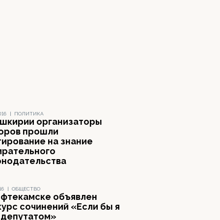
016
|
ПОЛИТИКА
ашкирии организаторы
оров прошли
тирование на знание
ирательного
онодательства
16
|
ОБЩЕСТВО
ефтекамске объявлен
курс сочинений «Если бы я
 депутатом»