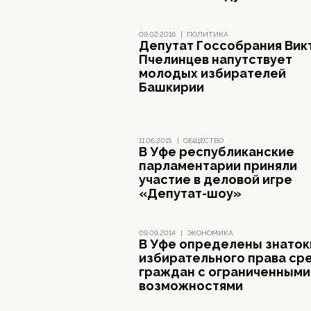
09.02.2016
|
ПОЛИТИКА
Депутат Госсобрания Вик
Пчелинцев напутствует
молодых избирателей
Башкирии
11.06.2015
|
ОБЩЕСТВО
В Уфе республиканские
парламентарии приняли
участие в деловой игре
«Депутат-шоу»
09.09.2014
|
ЭКОНОМИКА
В Уфе определены знаток
избирательного права ср
граждан с ограниченными
возможностями