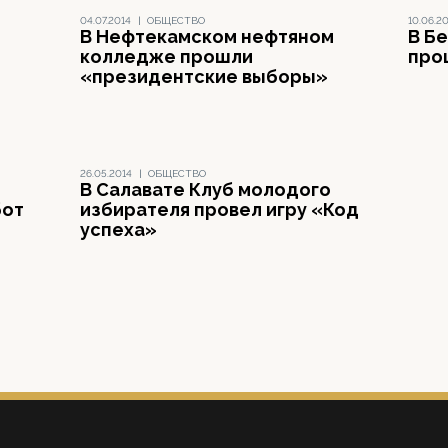
04.07.2014
|
ОБЩЕСТВО
10.06.2
В Нефтекамском нефтяном
В Б
колледже прошли
про
«президентские выборы»
26.05.2014
|
ОБЩЕСТВО
В Салавате Клуб молодого
бот
избирателя провел игру «Код
успеха»