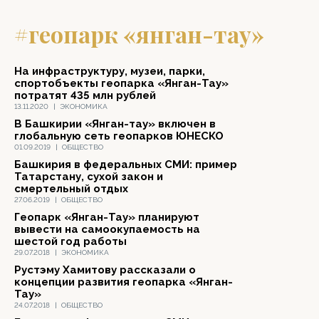
#геопарк «янган-тау»
На инфраструктуру, музеи, парки,
спортобъекты геопарка «Янган-Тау»
потратят 435 млн рублей
13.11.2020
|
ЭКОНОМИКА
В Башкирии «Янган-тау» включен в
глобальную сеть геопарков ЮНЕСКО
01.09.2019
|
ОБЩЕСТВО
Башкирия в федеральных СМИ: пример
Татарстану, сухой закон и
смертельный отдых
27.06.2019
|
ОБЩЕСТВО
Геопарк «Янган-Тау» планируют
вывести на самоокупаемость на
шестой год работы
29.07.2018
|
ЭКОНОМИКА
Рустэму Хамитову рассказали о
концепции развития геопарка «Янган-
Тау»
24.07.2018
|
ОБЩЕСТВО