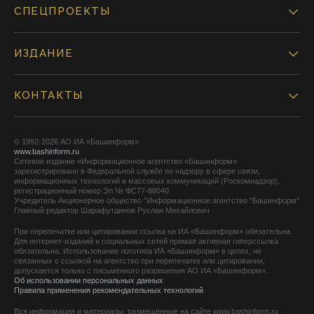
СПЕЦПРОЕКТЫ
ИЗДАНИЕ
КОНТАКТЫ
© 1992-2026 АО ИА «Башинформ».
www.bashinform.ru
Сетевое издание «Информационное агентство «Башинформ»
зарегистрировано в Федеральной службе по надзору в сфере связи,
информационных технологий и массовых коммуникаций (Роскомнадзор),
регистрационный номер Эл № ФС77-88040
Учредитель Акционерное общество "Информационное агентство "Башинформ"
Главный редактор Шарафутдинов Руслан Михайлович
При перепечатке или цитировании ссылка на ИА «Башинформ» обязательна.
Для интернет-изданий и социальных сетей прямая активная гиперссылка
обязательна. Использование логотипа ИА «Башинформ» в целях, не
связанных с ссылкой на агентство при перепечатке или цитировании,
допускается только с письменного разрешения АО ИА «Башинформ».
Об использовании персональных данных
Правила применения рекомендательных технологий
Вся информация и материалы, размещенные на сайте www.bashinform.ru