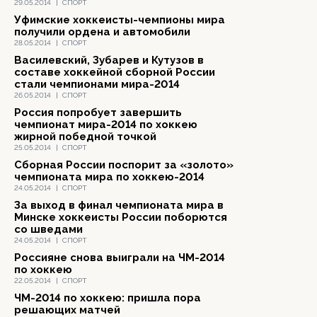
29.05.2014
|
СПОРТ
Уфимские хоккеисты-чемпионы мира
получили ордена и автомобили
28.05.2014
|
СПОРТ
Василевский, Зубарев и Кутузов в
составе хоккейной сборной России
стали чемпионами мира-2014
26.05.2014
|
СПОРТ
Россия попробует завершить
чемпионат мира-2014 по хоккею
жирной победной точкой
25.05.2014
|
СПОРТ
Сборная России поспорит за «золото»
чемпионата мира по хоккею-2014
24.05.2014
|
СПОРТ
За выход в финал чемпионата мира в
Минске хоккеисты России поборются
со шведами
24.05.2014
|
СПОРТ
Россияне снова выиграли на ЧМ-2014
по хоккею
22.05.2014
|
СПОРТ
ЧМ-2014 по хоккею: пришла пора
решающих матчей