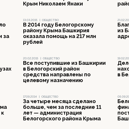
Крым Николаем Янаки
рай
13.03.2015
|
ОБЩЕСТВО
21.02.20
ло
В 2014 году Белогорскому
Бла
району Крыма Башкирия
из 
 за
оказала помощь на 217 млн
адр
рублей
20.02.2015
|
ОБЩЕСТВО
19.02.20
Все поступившие из Башкирии
Дел
вузах
в Белогорский район
нах
средства направлены по
в Б
целевому назначению
17.09.2014
|
ОБЩЕСТВО
05.09.2
За четыре месяца сделано
Бел
ыма
больше, чем за последние 11
фин
 к
лет — администрация
пос
Белогорского района Крыма
Баш