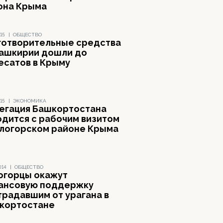
она Крыма
15
|
ОБЩЕСТВО
готворительные средства
Башкирии дошли до
есатов в Крыму
15
|
ЭКОНОМИКА
егация Башкортостана
одится с рабочим визитом
елогорском районе Крыма
014
|
ОБЩЕСТВО
огорцы окажут
ансовую поддержку
традавшим от урагана в
кортостане