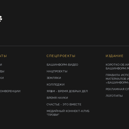
АТЫ
СПЕЦПРОЕКТЫ
ИЗДАНИЕ
И
БАШИНФОРМ-ВИДЕО
КОРОТКО ОБ И
БАШИНФОРМ.Р
ИДЫ
НАЦПРОЕКТЫ
ПРАВИЛА ИСП
КИ
ЗЕМЛЯКИ
МАТЕРИАЛОВ 
«БАШИНФОРМ
КОЛЛЕДЖИ
РЕКЛАМНАЯ С
КОНФЕРЕНЦИИ
ЯРҘАМ - ВРЕМЯ ДОБРЫХ ДЕЛ
ЛОГОТИПЫ
ВРЕМЯ НАУКИ
СЧАСТЬЕ - ЭТО ВМЕСТЕ
МЕДИЙНЫЙ КОННЕКТ-КЛУБ
"ПРОФИ"