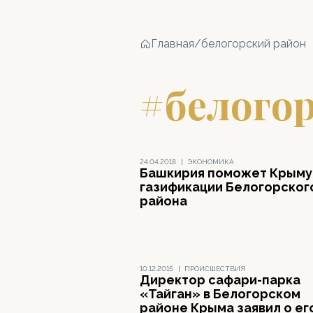
Главная
/
белогорский район
#белого
24.04.2018
|
ЭКОНОМИКА
Башкирия поможет Крыму
газификации Белогорског
района
10.12.2015
|
ПРОИСШЕСТВИЯ
Директор сафари-парка
«Тайган» в Белогорском
районе Крыма заявил о ег