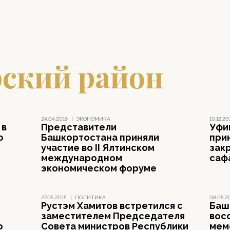
рский район
24.04.2016
|
ЭКОНОМИКА
10.12.20
 в
Представители
Уфи
о
Башкортостана приняли
при
участие во II Ялтинском
зак
международном
саф
экономическом форуме
27.05.2015
|
ПОЛИТИКА
08.05.2
Рустэм Хамитов встретился с
Баш
заместителем Председателя
вос
о
Совета министров Республики
мем