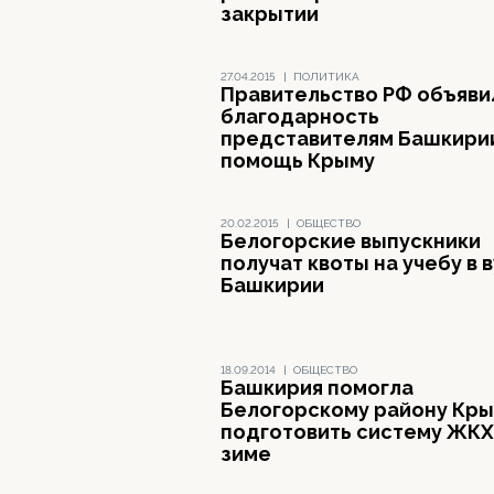
закрытии
27.04.2015
|
ПОЛИТИКА
Правительство РФ объяви
благодарность
представителям Башкирии
помощь Крыму
20.02.2015
|
ОБЩЕСТВО
Белогорские выпускники
получат квоты на учебу в 
Башкирии
18.09.2014
|
ОБЩЕСТВО
Башкирия помогла
Белогорскому району Кр
подготовить систему ЖКХ
зиме