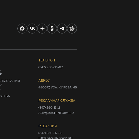
ТЕЛЕФОН
(347) 250-05-07
А
Ф
АДРЕС
ОЛЬЗОВАНИЯ
ИА
450077, УФА, КИРОВА, 45
»
ЛУЖБА
РЕКЛАМНАЯ СЛУЖБА
(347) 250-11-11

ADV@BASHINFORM.RU
РЕДАКЦИЯ
(347) 250-07-28

INF@BASHINFORM.RU