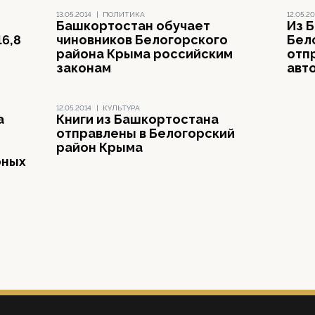
13.05.2014
|
ПОЛИТИКА
12.05.20
Башкортостан обучает
Из 
16,8
чиновников Белогорского
Бел
района Крыма российским
отп
законам
авт
12.05.2014
|
КУЛЬТУРА
а
Книги из Башкортостана
отправлены в Белогорский
район Крыма
рных