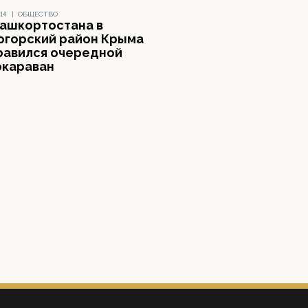
14
|
ОБЩЕСТВО
Башкортостана в
огорский район Крыма
равился очередной
окараван