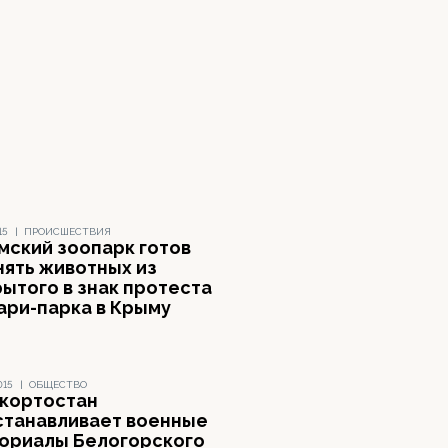
15
|
ПРОИСШЕСТВИЯ
мский зоопарк готов
нять животных из
рытого в знак протеста
ари-парка в Крыму
015
|
ОБЩЕСТВО
кортостан
станавливает военные
ориалы Белогорского