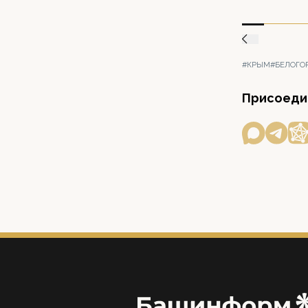
#КРЫМ
#БЕЛОГО
Присоедин