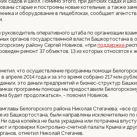
ких садов и школ. Помимо этого, при детских садах и шко
ваны старые и построены новые котельные, а также зам
ехника и оборудование в пищеблоках, сообщает агентст
.
 руководитель оперативного штаба по организации вза
ных органов государственной власти Башкортостана в 
огорскому району Сергей Новиков, «при
поддержке
респ
роведен ремонт 37 объектов, 13 из которых относятся к 
тметил, что осуществление программы помощи Белогорс
 в апреле 2014 года и за это время собрано 217 млн рубл
еньги, это деньги предприятий и бизнес-структур Башки
рамках программы помощи мы предоставили Белогорскому
ма будет продолжаться», - пояснил Новиков.
амглавы Белогорского района Николая Стегачева, «все с
 из Башкортостана, были направлены исключительно по
 Ни одна копейка не была украдена или потрачена впуст
ют и проверки Контрольно-счетной палаты Крыма и дру
рганов, отметил Николай Стегачев.