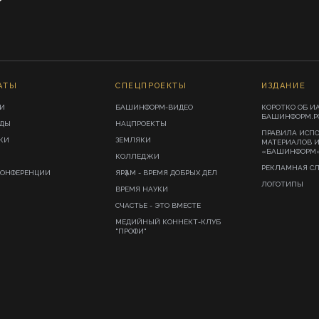
АТЫ
СПЕЦПРОЕКТЫ
ИЗДАНИЕ
И
БАШИНФОРМ-ВИДЕО
КОРОТКО ОБ И
БАШИНФОРМ.Р
ИДЫ
НАЦПРОЕКТЫ
ПРАВИЛА ИСП
КИ
ЗЕМЛЯКИ
МАТЕРИАЛОВ 
«БАШИНФОРМ
КОЛЛЕДЖИ
РЕКЛАМНАЯ С
КОНФЕРЕНЦИИ
ЯРҘАМ - ВРЕМЯ ДОБРЫХ ДЕЛ
ЛОГОТИПЫ
ВРЕМЯ НАУКИ
СЧАСТЬЕ - ЭТО ВМЕСТЕ
МЕДИЙНЫЙ КОННЕКТ-КЛУБ
"ПРОФИ"