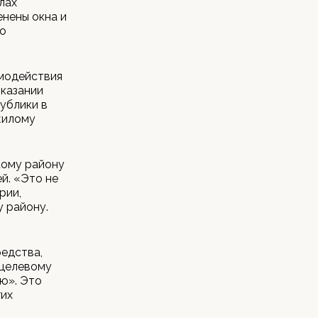
лах
енены окна и
во
имодействия
оказании
ублики в
жилому
кому району
ей. «Это не
рии,
 району.
редства,
 целевому
ую». Это
гих