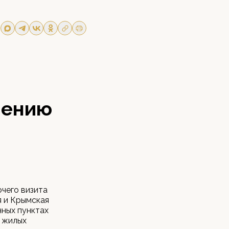
чению
очего визита
я и Крымская
нных пунктах
и жилых