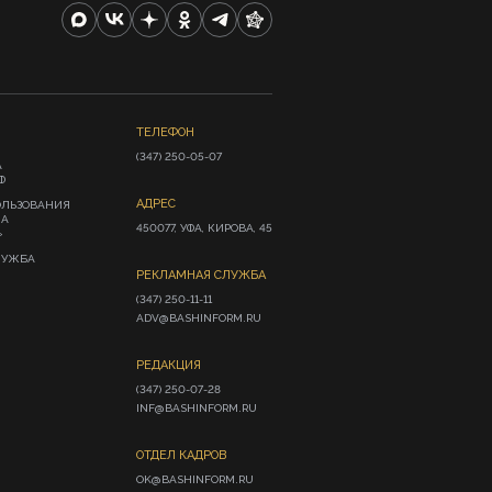
ТЕЛЕФОН
(347) 250-05-07
А
Ф
АДРЕС
ОЛЬЗОВАНИЯ
ИА
450077, УФА, КИРОВА, 45
»
ЛУЖБА
РЕКЛАМНАЯ СЛУЖБА
(347) 250-11-11

ADV@BASHINFORM.RU
РЕДАКЦИЯ
(347) 250-07-28

INF@BASHINFORM.RU
ОТДЕЛ КАДРОВ
OK@BASHINFORM.RU