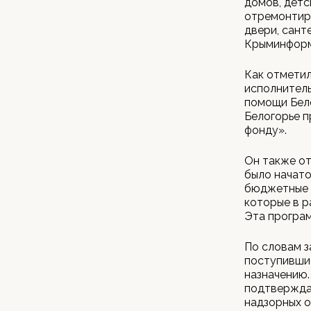
домов, детс
отремонтиро
двери, сант
Крыминформ
Как отметил
исполнитель
помощи Бел
Белогорье п
фонду».
Он также о
было начато
бюджетные д
которые в 
Эта програм
По словам з
поступившие
назначению.
подтвержда
надзорных о