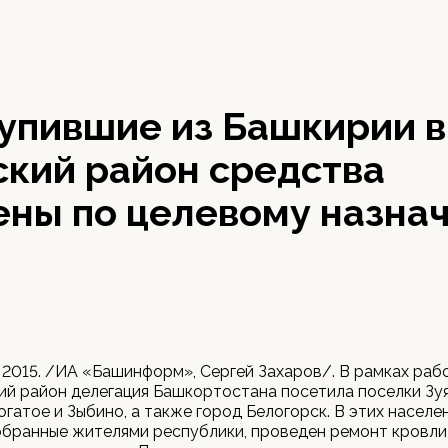
тупившие из Башкирии в
ский район средства
ены по целевому назна
 2015. /ИА «Башинформ», Сергей Захаров/. В рамках раб
ий район делегация Башкортостана посетила поселки Зу
Богатое и Зыбино, а также город Белогорск. В этих населе
собранные жителями республики, проведен ремонт кровл