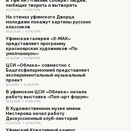
В Уфе ART-Пикник соберет людей,
любящих творить и вытворять
10.07.2015
|
КУЛЬТУРА
На стенах уфимского Дворца
молодежи покажут картины русских
классиков
03.12.2014
|
КУЛЬТУРА
Уфимская галерея «X-MAX»
представляет программу
красноярских художников «По
умолчаниyou»
20.11.2014
|
КУЛЬТУРА
ЦСИ «Облака» совместно с
Башгосфилармонией представляет
экспериментальный музыкальный
проект
18.11.2014
|
КУЛЬТУРА
В уфимском ЦСИ «Облака» начала
работу выставка «Поп-арт форум»
26.10.2014
|
КУЛЬТУРА
В Художественном музее имени
Нестерова начал работу
Дискуссионный клуб-лекторий
20.10.2014
|
КУЛЬТУРА
Уфимский Креативный кампус