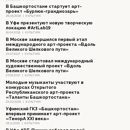
В Башкортостане стартует арт-
проект «Бурлюк-грандиозарь»
26.06.2018
|
КУЛЬТУРА
В Уфе презентуют новую творческую
локацию #ArtLab19
16.04.2018
|
КУЛЬТУРА
В Москве завершился первый этап
международного арт-проекта «Вдоль
Великого Шелкового пути»
24.07.2017
|
КУЛЬТУРА
В Москве стартовал международный
художественный проект «Вдоль
Великого Шелкового пути»
27.06.2017
|
КУЛЬТУРА
Молодые музыканты участвуют в
конкурсах Открытого
Республиканского арт-проекта
«Таланты Башкортостана»
24.03.2016
|
КУЛЬТУРА
Уфимский ГКЗ «Башкортостан»
впервые принимает арт-проект
«ТенорА XXI века»
05.11.2015
|
КУЛЬТУРА