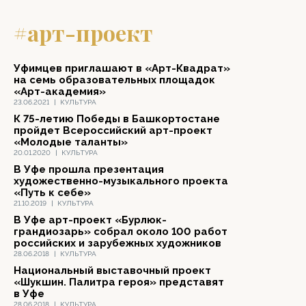
#арт-проект
Уфимцев приглашают в «Арт-Квадрат»
на семь образовательных площадок
«Арт-академия»
23.06.2021
|
КУЛЬТУРА
К 75-летию Победы в Башкортостане
пройдет Всероссийский арт-проект
«Молодые таланты»
20.01.2020
|
КУЛЬТУРА
В Уфе прошла презентация
художественно-музыкального проекта
«Путь к себе»
21.10.2019
|
КУЛЬТУРА
В Уфе арт-проект «Бурлюк-
грандиозарь» собрал около 100 работ
российских и зарубежных художников
28.06.2018
|
КУЛЬТУРА
Национальный выставочный проект
«Шукшин. Палитра героя» представят
в Уфе
28.06.2018
|
КУЛЬТУРА