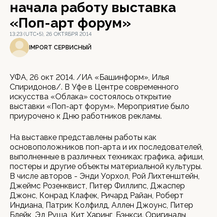
начала работу выставка
«Поп-арт форум»
13:23 (UTC+5), 26 ОКТЯБРЯ 2014
IMPORT СЕРВИСНЫЙ
УФА, 26 окт 2014. /ИА «Башинформ», Илья
Спиридонов/. В Уфе в Центре современного
искусства «Облака» состоялось открытие
выставки «Поп-арт форум». Мероприятие было
приурочено к Дню работников рекламы.
На выставке представлены работы как
основоположников поп-арта и их последователей,
выполненные в различных техниках: графика, афиши,
постеры и другие объекты материальной культуры.
В числе авторов - Энди Уорхол, Рой Лихтенштейн,
Джеймс Розенквист, Питер Филлипс, Джаспер
Джонс, Конрад Клафек, Ричард Райан, Роберт
Индиана, Патрик Колфилд, Аллен Джоунс, Питер
Блейк, Эд Руша, Кит Харинг, Бэнкси. Оригиналы