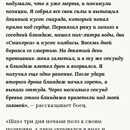
подумали, что я уже мертв, и покинули
позиции. Я собрал все свои силы и вытащил
длинный кусок снаряда, который попал
прямо под сердце. Перевязал рану и заполз в
соседний блиндаж, нашел пол-литра воды, два
«Сникерса» и кусок колбасы. Восемь дней
боролся со смертью. На девятый день
противник меня заметил, и в ту же секунду
в блиндаж влетел дрон и взорвался. Я
получил еще одно ранение. После удара
второго дрона блиндаж начал гореть, я
выполз оттуда. Через несколько секунд
бревна этого блиндажа пролетели над моей
головой»,
— рассказывает боец.
«Шах» три дня ночами полз к своим
позициям, а днем укрывался в ямах и