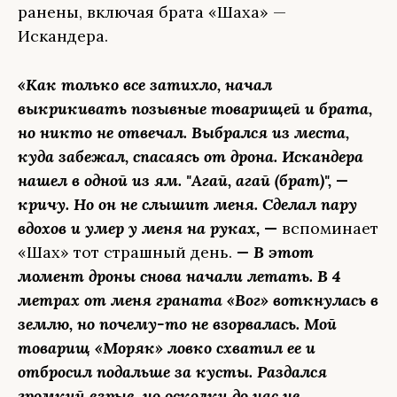
ранены, включая брата «Шаха» —
Искандера.
«Как только все затихло, начал
выкрикивать позывные товарищей и брата,
но никто не отвечал. Выбрался из места,
куда забежал, спасаясь от дрона. Искандера
нашел в одной из ям. "Агай, агай (брат)", —
кричу. Но он не слышит меня. Сделал пару
вдохов и умер у меня на руках,
—
вспоминает
«Шах» тот страшный день.
— В этот
момент дроны снова начали летать. В 4
метрах от меня граната «Вог» воткнулась в
землю, но почему-то не взорвалась. Мой
товарищ «Моряк» ловко схватил ее и
отбросил подальше за кусты. Раздался
громкий взрыв, но осколки до нас не