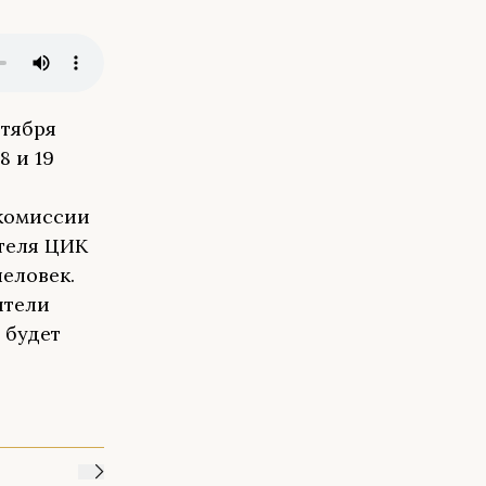
нтября
8 и 19
комиссии
теля ЦИК
человек.
ители
 будет