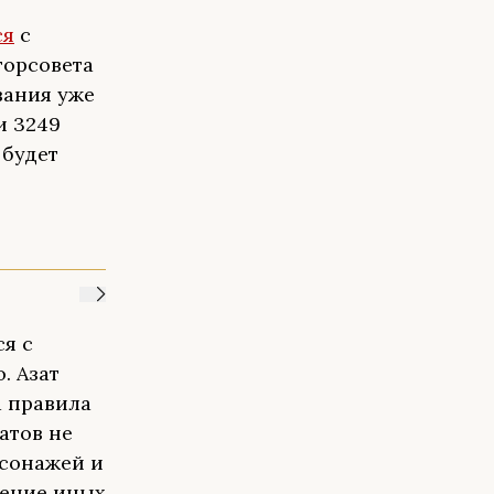
ся
с
горсовета
вания уже
и 3249
 будет
ся с
. Азат
а правила
атов не
сонажей и
ение иных