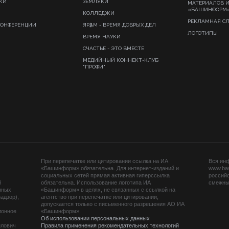
КИ
ЗЕМЛЯКИ
МАТЕРИАЛОВ 
«БАШИНФОРМ
КОЛЛЕДЖИ
РЕКЛАМНАЯ С
КОНФЕРЕНЦИИ
ЯРҘАМ - ВРЕМЯ ДОБРЫХ ДЕЛ
ЛОГОТИПЫ
ВРЕМЯ НАУКИ
СЧАСТЬЕ - ЭТО ВМЕСТЕ
МЕДИЙНЫЙ КОННЕКТ-КЛУБ
"ПРОФИ"
При перепечатке или цитировании ссылка на ИА
Вся ин
«Башинформ» обязательна. Для интернет-изданий и
www.ba
социальных сетей прямая активная гиперссылка
российс
й
обязательна. Использование логотипа ИА
смежных
нных
«Башинформ» в целях, не связанных с ссылкой на
адзор),
агентство при перепечатке или цитировании,
допускается только с письменного разрешения АО ИА
ионное
«Башинформ».
Об использовании персональных данных
йлович
Правила применения рекомендательных технологий