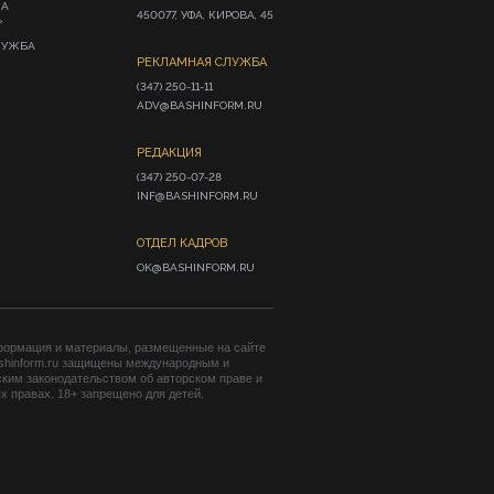
ИА
450077, УФА, КИРОВА, 45
»
ЛУЖБА
РЕКЛАМНАЯ СЛУЖБА
(347) 250-11-11

ADV@BASHINFORM.RU
РЕДАКЦИЯ
(347) 250-07-28

INF@BASHINFORM.RU
ОТДЕЛ КАДРОВ
OK@BASHINFORM.RU
формация и материалы, размещенные на сайте
shinform.ru защищены международным и
ким законодательством об авторском праве и
 правах. 18+ запрещено для детей.