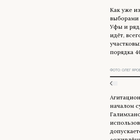
Как уже и
выборами 
Уфы и ряд
идёт, все
участковы
порядка 4
ФОТО:
ОЛЕГ ЯРО
Агитацион
началом с
Галимхано
использов
допускает
«оживлённ