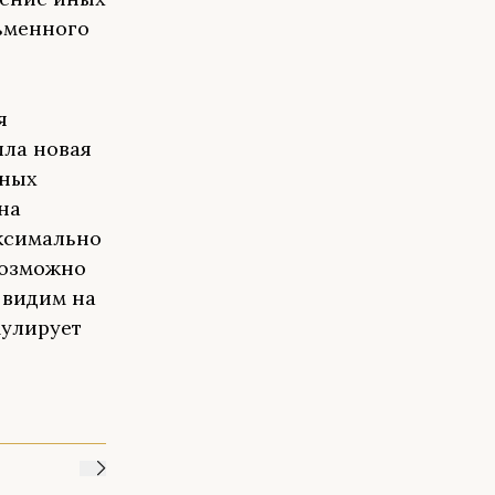
сьменного
я
шла новая
тных
на
аксимально
возможно
 видим на
мулирует