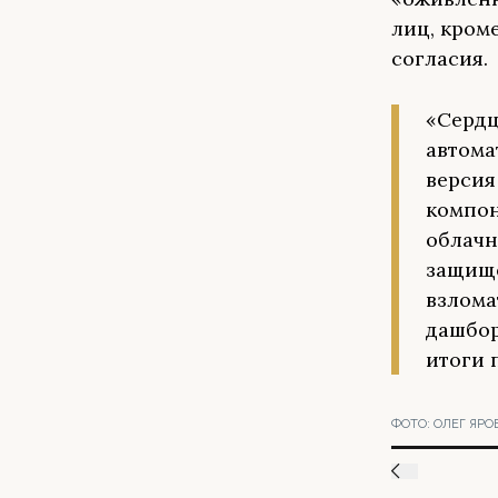
лиц, кром
согласия.
«Сердц
автома
версия
компон
облачн
защищё
взлома
дашбор
итоги 
ФОТО:
ОЛЕГ ЯРО