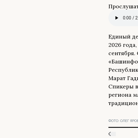
Прослушат
Единый де
2026 года
сентября.
«Башинфор
Республик
Марат Гади
Спикеры в
региона м
традицион
ФОТО:
ОЛЕГ ЯРО