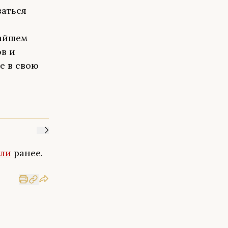
ваться
жайшем
ов и
е в свою
али
ранее.