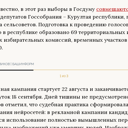
звестно, в этот раз выборы в Госдуму
совмещают
депутатов Госсобрания – Курултая республики, 
а сельсоветов. Подготовка к проведению голосо
го в республике образовано 69 территориальных 
х избирательных комиссий, временных участков
0.
ВИКОВ | БАШИНФОРМ
1 из 3
ная кампания стартует 22 августа и заканчивает
уток 18 сентября. Дней тишины не предусмотрено
в отметил, что судебная практика сформировал
ания нейросетей: в рекламной кампании кандид
ся использование полностью вымышленных пер
ых» изображений уже умерших людей. Изображ