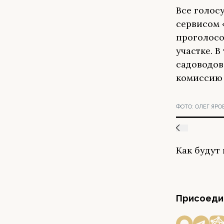
Все голос
сервисом 
проголосо
участке. В
садоводов
комиссию 
ФОТО:
ОЛЕГ ЯРО
Как будут
Присоедин