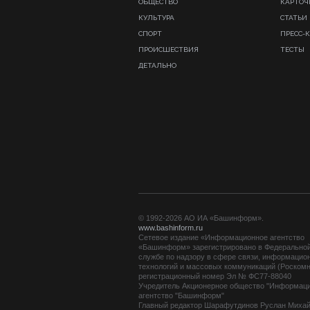
ОБЩЕСТВО
КАРТОЧ
КУЛЬТУРА
СТАТЬИ
СПОРТ
ПРЕСС-
ПРОИСШЕСТВИЯ
ТЕСТЫ
ДЕТАЛЬНО
© 1992-2026 АО ИА «Башинформ».
www.bashinform.ru
Сетевое издание «Информационное агентство
«Башинформ» зарегистрировано в Федерально
службе по надзору в сфере связи, информацио
технологий и массовых коммуникаций (Роскомн
регистрационный номер Эл № ФС77-88040
Учредитель Акционерное общество "Информац
агентство "Башинформ"
Главный редактор Шарафутдинов Руслан Миха