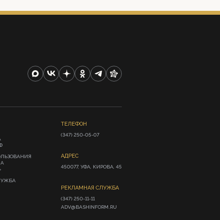
ТЕЛЕФОН
(347) 250-05-07
А
Ф
АДРЕС
ОЛЬЗОВАНИЯ
ИА
450077, УФА, КИРОВА, 45
»
ЛУЖБА
РЕКЛАМНАЯ СЛУЖБА
(347) 250-11-11

ADV@BASHINFORM.RU