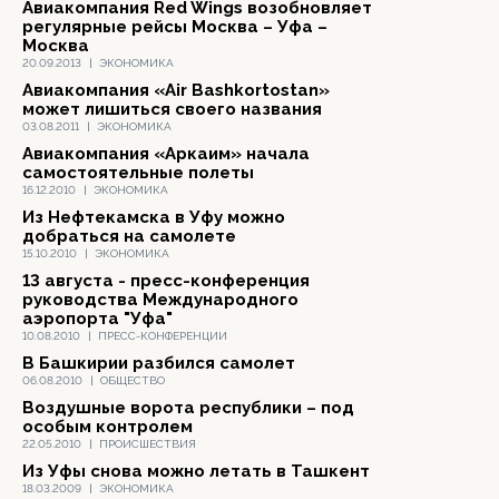
Авиакомпания Red Wings возобновляет
регулярные рейсы Москва – Уфа –
Москва
20.09.2013
|
ЭКОНОМИКА
Авиакомпания «Air Bashkortostan»
может лишиться своего названия
03.08.2011
|
ЭКОНОМИКА
Авиакомпания «Аркаим» начала
самостоятельные полеты
16.12.2010
|
ЭКОНОМИКА
Из Нефтекамска в Уфу можно
добраться на самолете
15.10.2010
|
ЭКОНОМИКА
13 августа - пресс-конференция
руководства Международного
аэропорта "Уфа"
10.08.2010
|
ПРЕСС-КОНФЕРЕНЦИИ
В Башкирии разбился самолет
06.08.2010
|
ОБЩЕСТВО
Воздушные ворота республики – под
особым контролем
22.05.2010
|
ПРОИСШЕСТВИЯ
Из Уфы снова можно летать в Ташкент
18.03.2009
|
ЭКОНОМИКА