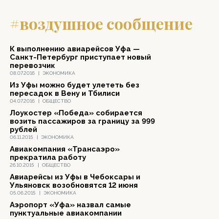
#воздушное сообщение
К выполнению авиарейсов Уфа —
Санкт-Петербург приступает новый
перевозчик
08.07.2016
|
ЭКОНОМИКА
Из Уфы можно будет улететь без
пересадок в Вену и Тбилиси
04.07.2016
|
ОБЩЕСТВО
Лоукостер «Победа» собирается
возить пассажиров за границу за 999
рублей
06.11.2015
|
ЭКОНОМИКА
Авиакомпания «Трансаэро»
прекратила работу
26.10.2015
|
ОБЩЕСТВО
Авиарейсы из Уфы в Чебоксары и
Ульяновск возобновятся 12 июня
05.06.2015
|
ЭКОНОМИКА
Аэропорт «Уфа» назвал самые
пунктуальные авиакомпании