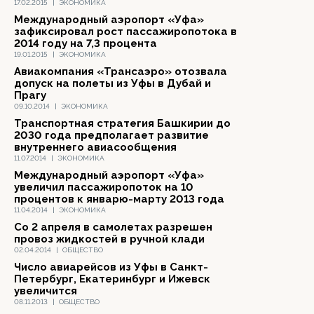
17.02.2015
|
ЭКОНОМИКА
Международный аэропорт «Уфа»
зафиксировал рост пассажиропотока в
2014 году на 7,3 процента
19.01.2015
|
ЭКОНОМИКА
Авиакомпания «Трансаэро» отозвала
допуск на полеты из Уфы в Дубай и
Прагу
09.10.2014
|
ЭКОНОМИКА
Транспортная стратегия Башкирии до
2030 года предполагает развитие
внутреннего авиасообщения
11.07.2014
|
ЭКОНОМИКА
Международный аэропорт «Уфа»
увеличил пассажиропоток на 10
процентов к январю-марту 2013 года
11.04.2014
|
ЭКОНОМИКА
Со 2 апреля в самолетах разрешен
провоз жидкостей в ручной клади
02.04.2014
|
ОБЩЕСТВО
Число авиарейсов из Уфы в Санкт-
Петербург, Екатеринбург и Ижевск
увеличится
08.11.2013
|
ОБЩЕСТВО