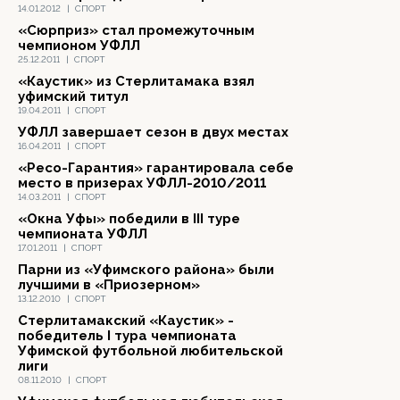
14.01.2012
|
СПОРТ
«Сюрприз» стал промежуточным
чемпионом УФЛЛ
25.12.2011
|
СПОРТ
«Каустик» из Стерлитамака взял
уфимский титул
19.04.2011
|
СПОРТ
УФЛЛ завершает сезон в двух местах
16.04.2011
|
СПОРТ
«Ресо-Гарантия» гарантировала себе
место в призерах УФЛЛ-2010/2011
14.03.2011
|
СПОРТ
«Окна Уфы» победили в III туре
чемпионата УФЛЛ
17.01.2011
|
СПОРТ
Парни из «Уфимского района» были
лучшими в «Приозерном»
13.12.2010
|
СПОРТ
Стерлитамакский «Каустик» -
победитель I тура чемпионата
Уфимской футбольной любительской
лиги
08.11.2010
|
СПОРТ