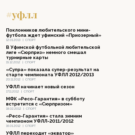
#уфлл
Поклонников любительского мини-
футбола ждет уфимский «Приозерный»
12.01.2013
|
СПОРТ
В Уфимской футбольной любительской
лиге «Сюрприз» немного смешал
турнирные карты
15.12.2012
|
СПОРТ
«Супра» показала супер-результат на
старте чемпионата УФЛЛ 2012/2013
20.11.2012
|
СПОРТ
УФЛЛ начинает новый сезон
17.11.2012
|
СПОРТ
МФК «Ресо-Гарантия» в субботу
встретится с «Сюрпризом»
18.02.2012
|
СПОРТ
«Ресо-Гарантия» стала зимним
чемпионом УФЛЛ-2011/2012
16.01.2012
|
СПОРТ
УФЛЛ переходит «экватор»