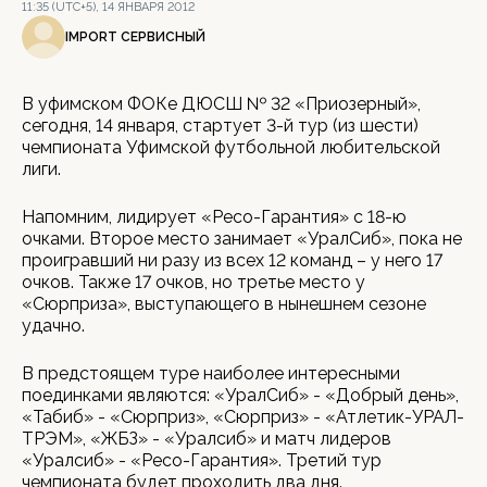
11:35 (UTC+5), 14 ЯНВАРЯ 2012
IMPORT СЕРВИСНЫЙ
В уфимском ФОКе ДЮСШ № 32 «Приозерный»,
сегодня, 14 января, стартует 3-й тур (из шести)
чемпионата Уфимской футбольной любительской
лиги.
Напомним, лидирует «Ресо-Гарантия» с 18-ю
очками. Второе место занимает «УралСиб», пока не
проигравший ни разу из всех 12 команд – у него 17
очков. Также 17 очков, но третье место у
«Сюрприза», выступающего в нынешнем сезоне
удачно.
В предстоящем туре наиболее интересными
поединками являются: «УралСиб» - «Добрый день»,
«Табиб» - «Сюрприз», «Сюрприз» - «Атлетик-УРАЛ-
ТРЭМ», «ЖБЗ» - «Уралсиб» и матч лидеров
«Уралсиб» - «Ресо-Гарантия». Третий тур
чемпионата будет проходить два дня.