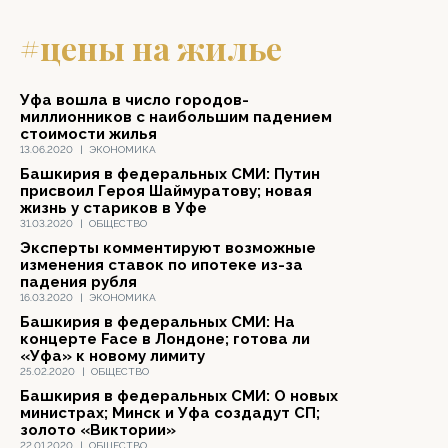
#цены на жилье
Уфа вошла в число городов-
миллионников с наибольшим падением
стоимости жилья
13.06.2020
|
ЭКОНОМИКА
Башкирия в федеральных СМИ: Путин
присвоил Героя Шаймуратову; новая
жизнь у стариков в Уфе
31.03.2020
|
ОБЩЕСТВО
Эксперты комментируют возможные
изменения ставок по ипотеке из-за
падения рубля
16.03.2020
|
ЭКОНОМИКА
Башкирия в федеральных СМИ: На
концерте Face в Лондоне; готова ли
«Уфа» к новому лимиту
25.02.2020
|
ОБЩЕСТВО
Башкирия в федеральных СМИ: О новых
министрах; Минск и Уфа создадут СП;
золото «Виктории»
22.01.2020
|
ОБЩЕСТВО