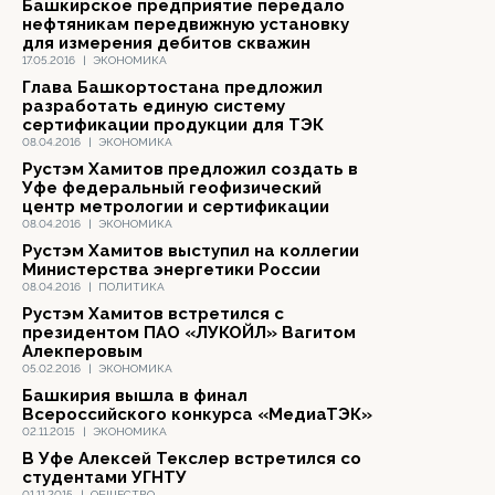
Башкирское предприятие передало
нефтяникам передвижную установку
для измерения дебитов скважин
17.05.2016
|
ЭКОНОМИКА
Глава Башкортостана предложил
разработать единую систему
сертификации продукции для ТЭК
08.04.2016
|
ЭКОНОМИКА
Рустэм Хамитов предложил создать в
Уфе федеральный геофизический
центр метрологии и сертификации
08.04.2016
|
ЭКОНОМИКА
Рустэм Хамитов выступил на коллегии
Министерства энергетики России
08.04.2016
|
ПОЛИТИКА
Рустэм Хамитов встретился с
президентом ПАО «ЛУКОЙЛ» Вагитом
Алекперовым
05.02.2016
|
ЭКОНОМИКА
Башкирия вышла в финал
Всероссийского конкурса «МедиаТЭК»
02.11.2015
|
ЭКОНОМИКА
В Уфе Алексей Текслер встретился со
студентами УГНТУ
01.11.2015
|
ОБЩЕСТВО