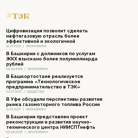
#тэк
Цифровизация позволит сделать
нефтегазовую отрасль более
эффективной и экологичной
12.07.2021
|
ЭКОНОМИКА
В Башкирии с должников по услугам
ЖКХ взыскано более полумиллиарда
рублей
02.02.2019
|
ЭКОНОМИКА
В Башкортостане реализуется
программа «Технологическое
предпринимательство в ТЭК»
03.07.2017
|
ОБЩЕСТВО
В Уфе обсудили перспективы развития
рынка газомоторного топлива России
11.03.2017
|
ЭКОНОМИКА
В Башкирии представлен проект
реконструкции и развития научно-
технического центра НИИСПТнефть
02.08.2016
|
ЭКОНОМИКА