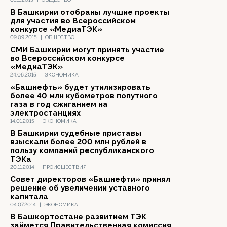
В Башкирии отобраны лучшие проекты
для участия во Всероссийском
конкурсе «МедиаТЭК»
09.09.2015
|
ОБЩЕСТВО
СМИ Башкирии могут принять участие
во Всероссийском конкурсе
«МедиаТЭК»
24.06.2015
|
ЭКОНОМИКА
«Башнефть» будет утилизировать
более 40 млн кубометров попутного
газа в год сжиганием на
электростанциях
14.01.2015
|
ЭКОНОМИКА
В Башкирии судебные приставы
взыскали более 200 млн рублей в
пользу компаний республиканского
ТЭКа
20.11.2014
|
ПРОИСШЕСТВИЯ
Совет директоров «Башнефти» принял
решение об увеличении уставного
капитала
04.07.2014
|
ЭКОНОМИКА
В Башкортостане развитием ТЭК
займется Правительственная комиссия