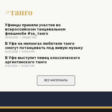
#танго
Уфимцы приняли участие во
всероссийском танцевальном
флешмобе #за_танго
23.08.2019
|
ОБЩЕСТВО
В Уфе на милонгах любители танго
смогут потанцевать под живую музыку
01.02.2018
|
КУЛЬТУРА
В Уфе выступит певец классического
аргентинского танго
14.04.2014
|
КУЛЬТУРА
ВСЕ МАТЕРИАЛЫ