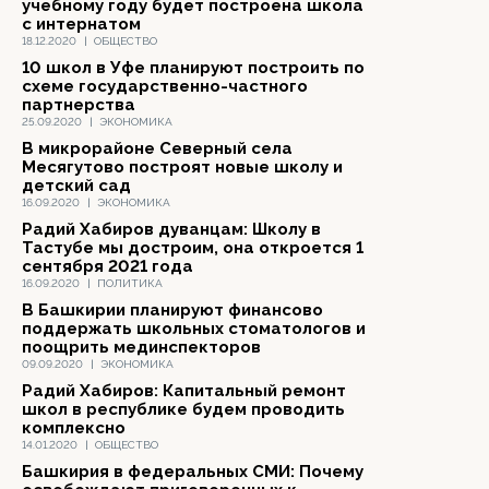
учебному году будет построена школа
с интернатом
18.12.2020
|
ОБЩЕСТВО
10 школ в Уфе планируют построить по
схеме государственно-частного
партнерства
25.09.2020
|
ЭКОНОМИКА
В микрорайоне Северный села
Месягутово построят новые школу и
детский сад
16.09.2020
|
ЭКОНОМИКА
Радий Хабиров дуванцам: Школу в
Тастубе мы достроим, она откроется 1
сентября 2021 года
16.09.2020
|
ПОЛИТИКА
В Башкирии планируют финансово
поддержать школьных стоматологов и
поощрить мединспекторов
09.09.2020
|
ЭКОНОМИКА
Радий Хабиров: Капитальный ремонт
школ в республике будем проводить
комплексно
14.01.2020
|
ОБЩЕСТВО
Башкирия в федеральных СМИ: Почему