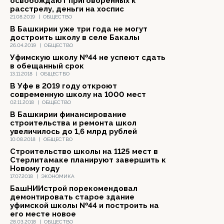
освобождают приговоренных к
расстрелу, деньги на хоспис
21.08.2019
|
ОБЩЕСТВО
В Башкирии уже три года не могут
достроить школу в селе Бакалы
26.04.2019
|
ОБЩЕСТВО
Уфимскую школу №44 не успеют сдать
в обещанный срок
13.11.2018
|
ОБЩЕСТВО
В Уфе в 2019 году откроют
современную школу на 1000 мест
02.11.2018
|
ОБЩЕСТВО
В Башкирии финансирование
строительства и ремонта школ
увеличилось до 1,6 млрд рублей
10.08.2018
|
ОБЩЕСТВО
Строительство школы на 1125 мест в
Стерлитамаке планируют завершить к
Новому году
17.07.2018
|
ЭКОНОМИКА
БашНИИстрой порекомендовал
демонтировать старое здание
уфимской школы №44 и построить на
его месте новое
28.03.2018
|
ОБЩЕСТВО