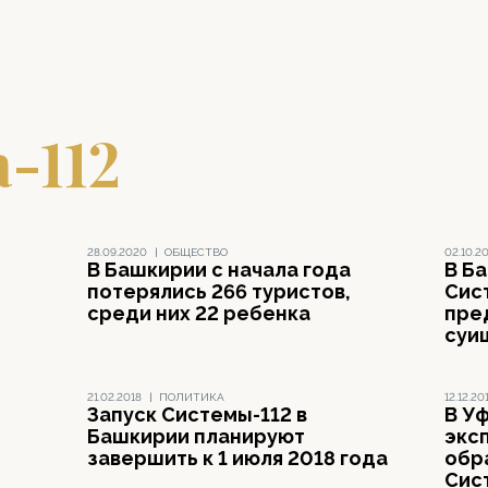
-112
28.09.2020
|
ОБЩЕСТВО
02.10.2
В Башкирии с начала года
В Б
потерялись 266 туристов,
Сис
среди них 22 ребенка
пре
суи
21.02.2018
|
ПОЛИТИКА
12.12.20
Запуск Системы-112 в
В У
Башкирии планируют
экс
завершить к 1 июля 2018 года
обр
Сис