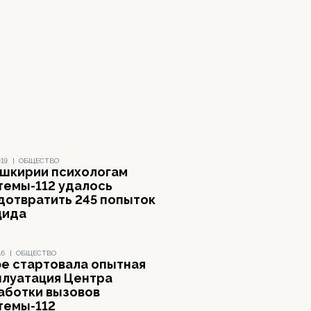
019
|
ОБЩЕСТВО
ашкирии психологам
темы-112 удалось
дотвратить 245 попыток
цида
16
|
ОБЩЕСТВО
фе стартовала опытная
плуатация Центра
аботки вызовов
темы-112