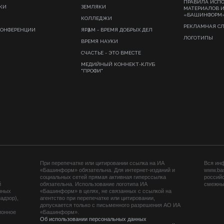
ПРАВИЛА ИСП
КИ
ЗЕМЛЯКИ
МАТЕРИАЛОВ 
«БАШИНФОРМ
КОЛЛЕДЖИ
РЕКЛАМНАЯ С
КОНФЕРЕНЦИИ
ЯРҘАМ - ВРЕМЯ ДОБРЫХ ДЕЛ
ЛОГОТИПЫ
ВРЕМЯ НАУКИ
СЧАСТЬЕ - ЭТО ВМЕСТЕ
МЕДИЙНЫЙ КОННЕКТ-КЛУБ
"ПРОФИ"
При перепечатке или цитировании ссылка на ИА
Вся ин
«Башинформ» обязательна. Для интернет-изданий и
www.ba
социальных сетей прямая активная гиперссылка
российс
й
обязательна. Использование логотипа ИА
смежных
нных
«Башинформ» в целях, не связанных с ссылкой на
адзор),
агентство при перепечатке или цитировании,
допускается только с письменного разрешения АО ИА
ионное
«Башинформ».
Об использовании персональных данных