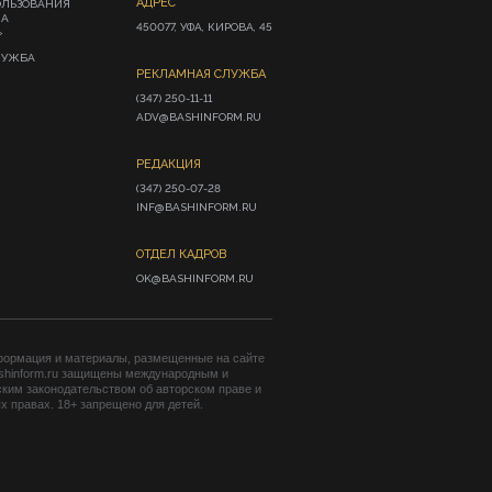
АДРЕС
ОЛЬЗОВАНИЯ
ИА
450077, УФА, КИРОВА, 45
»
ЛУЖБА
РЕКЛАМНАЯ СЛУЖБА
(347) 250-11-11

ADV@BASHINFORM.RU
РЕДАКЦИЯ
(347) 250-07-28

INF@BASHINFORM.RU
ОТДЕЛ КАДРОВ
OK@BASHINFORM.RU
формация и материалы, размещенные на сайте
shinform.ru защищены международным и
ким законодательством об авторском праве и
 правах. 18+ запрещено для детей.