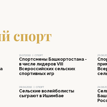
й спорт
13.07.2010
|
СПОРТ
23.06.2
Спортсмены Башкортостана -
Спо
в числе лидеров VIII
прим
та
Всероссийских сельских
Все
спортивных игр
сел
09.04.2010
|
СПОРТ
24.08.2
Сельские волейболисты
Сел
сыграют в Ишимбае
Баш
Рос