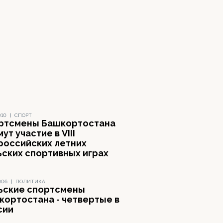
010
|
СПОРТ
ртсмены Башкортостана
ут участие в VIII
российских летних
ьских спортивных играх
006
|
ПОЛИТИКА
ьские спортсмены
кортостана - четвертые в
сии