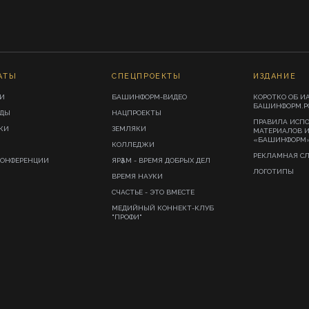
АТЫ
СПЕЦПРОЕКТЫ
ИЗДАНИЕ
И
БАШИНФОРМ-ВИДЕО
КОРОТКО ОБ И
БАШИНФОРМ.Р
ИДЫ
НАЦПРОЕКТЫ
ПРАВИЛА ИСП
КИ
ЗЕМЛЯКИ
МАТЕРИАЛОВ 
«БАШИНФОРМ
КОЛЛЕДЖИ
РЕКЛАМНАЯ С
КОНФЕРЕНЦИИ
ЯРҘАМ - ВРЕМЯ ДОБРЫХ ДЕЛ
ЛОГОТИПЫ
ВРЕМЯ НАУКИ
СЧАСТЬЕ - ЭТО ВМЕСТЕ
МЕДИЙНЫЙ КОННЕКТ-КЛУБ
"ПРОФИ"