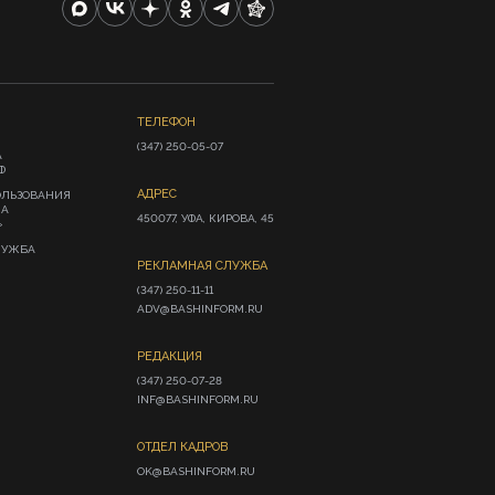
ТЕЛЕФОН
(347) 250-05-07
А
Ф
АДРЕС
ОЛЬЗОВАНИЯ
ИА
450077, УФА, КИРОВА, 45
»
ЛУЖБА
РЕКЛАМНАЯ СЛУЖБА
(347) 250-11-11

ADV@BASHINFORM.RU
РЕДАКЦИЯ
(347) 250-07-28

INF@BASHINFORM.RU
ОТДЕЛ КАДРОВ
OK@BASHINFORM.RU