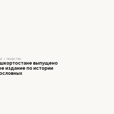
12
|
ОБЩЕСТВО
ашкортостане выпущено
ое издание по истории
ословных