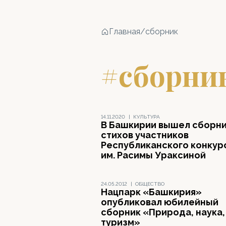
Главная
/
сборник
#сборни
14.11.2020
|
КУЛЬТУРА
В Башкирии вышел сборн
стихов участников
Республиканского конкур
им. Расимы Ураксиной
24.05.2012
|
ОБЩЕСТВО
Нацпарк «Башкирия»
опубликовал юбилейный
сборник «Природа, наука,
туризм»