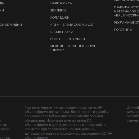
БАШИНФОРМ.Р
ИДЫ
НАЦПРОЕКТЫ
ПРАВИЛА ИСП
КИ
ЗЕМЛЯКИ
МАТЕРИАЛОВ 
«БАШИНФОРМ
КОЛЛЕДЖИ
РЕКЛАМНАЯ С
КОНФЕРЕНЦИИ
ЯРҘАМ - ВРЕМЯ ДОБРЫХ ДЕЛ
ЛОГОТИПЫ
ВРЕМЯ НАУКИ
СЧАСТЬЕ - ЭТО ВМЕСТЕ
МЕДИЙНЫЙ КОННЕКТ-КЛУБ
"ПРОФИ"
При перепечатке или цитировании ссылка на ИА
Вся ин
«Башинформ» обязательна. Для интернет-изданий и
www.ba
социальных сетей прямая активная гиперссылка
российс
й
обязательна. Использование логотипа ИА
смежных
нных
«Башинформ» в целях, не связанных с ссылкой на
адзор),
агентство при перепечатке или цитировании,
допускается только с письменного разрешения АО ИА
ионное
«Башинформ».