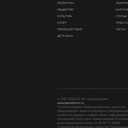
ПОЛИТИКА
ЛОНГР
ОБЩЕСТВО
КАРТОЧ
КУЛЬТУРА
СТАТЬИ
СПОРТ
ПРЕСС-
ПРОИСШЕСТВИЯ
ТЕСТЫ
ДЕТАЛЬНО
© 1992-2026 АО ИА «Башинформ».
www.bashinform.ru
Сетевое издание «Информационное агентство
«Башинформ» зарегистрировано в Федерально
службе по надзору в сфере связи, информацио
технологий и массовых коммуникаций (Роскомн
регистрационный номер Эл № ФС77-88040
Учредитель Акционерное общество "Информац