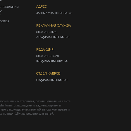
Ф
АДРЕС
ОЛЬЗОВАНИЯ
ИА
450077, УФА, КИРОВА, 45
»
ЛУЖБА
РЕКЛАМНАЯ СЛУЖБА
(347) 250-11-11

ADV@BASHINFORM.RU
РЕДАКЦИЯ
(347) 250-07-28

INF@BASHINFORM.RU
ОТДЕЛ КАДРОВ
OK@BASHINFORM.RU
формация и материалы, размещенные на сайте
shinform.ru защищены международным и
ким законодательством об авторском праве и
 правах. 18+ запрещено для детей.