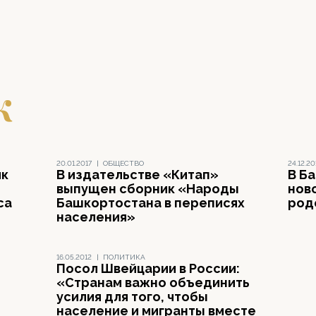
к
20.01.2017
|
ОБЩЕСТВО
24.12.20
ик
В издательстве «Китап»
В Б
выпущен сборник «Народы
нов
са
Башкортостана в переписях
род
населения»
16.05.2012
|
ПОЛИТИКА
Посол Швейцарии в России:
«Странам важно объединить
усилия для того, чтобы
население и мигранты вместе