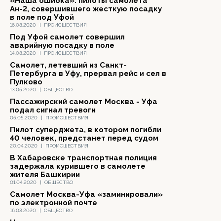
«Наша ошибка»: пилоты самолета
Ан-2, совершившего жесткую посадку
в поле под Уфой
16.08.2020
|
ПРОИСШЕСТВИЯ
Под Уфой самолет совершил
аварийную посадку в поле
14.08.2020
|
ПРОИСШЕСТВИЯ
Самолет, летевший из Санкт-
Петербурга в Уфу, прервал рейс и сел в
Пулково
13.05.2020
|
ОБЩЕСТВО
Пассажирский самолет Москва - Уфа
подал сигнал тревоги
05.05.2020
|
ПРОИСШЕСТВИЯ
Пилот суперджета, в котором погибли
40 человек, предстанет перед судом
20.04.2020
|
ПРОИСШЕСТВИЯ
В Хабаровске транспортная полиция
задержала курившего в самолете
жителя Башкирии
01.04.2020
|
ОБЩЕСТВО
Самолет Москва-Уфа «заминировали»
по электронной почте
16.03.2020
|
ОБЩЕСТВО