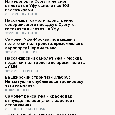
Из аэропорта Сургута не смог
вылететь в Уфу самолет со 108
пассажирами
26.01.2021
|
ОБЩЕСТВО
Пассажиры самолета, экстренно
совершившего посадку в Сургуте,
готовятся вылететь в Уфу
19.12.2020
|
ОБЩЕСТВО
Самолет Уфа-Москва, подавший в
полете сигнал тревоги, приземлился в
аэропорту Шереметьево
10.11.2020
|
ОБЩЕСТВО
Пассажирский самолет Уфа - Москва
подал сигнал тревоги во время полета
- СМИ
10.11.2020
|
ПРОИСШЕСТВИЯ
Башкирский стронгмэн Эльбрус
Нигматуллин опубликовал тренировку
тяги самолета
03.10.2020
|
СПОРТ
Самолет рейса Уфа - Краснодар
вынужденно вернулся в аэропорт
отправления
29.09.2020
|
ПРОИСШЕСТВИЯ