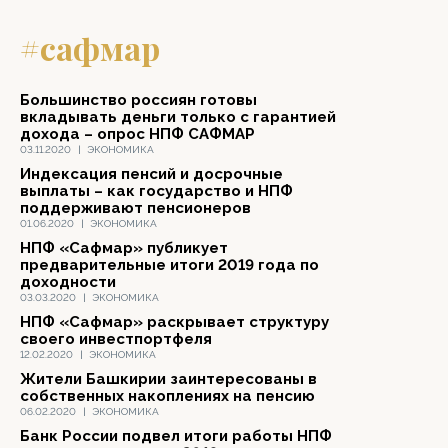
#сафмар
Большинство россиян готовы
вкладывать деньги только с гарантией
дохода – опрос НПФ САФМАР
03.11.2020
|
ЭКОНОМИКА
Индексация пенсий и досрочные
выплаты – как государство и НПФ
поддерживают пенсионеров
01.06.2020
|
ЭКОНОМИКА
НПФ «Сафмар» публикует
предварительные итоги 2019 года по
доходности
03.03.2020
|
ЭКОНОМИКА
НПФ «Сафмар» раскрывает структуру
своего инвестпортфеля
12.02.2020
|
ЭКОНОМИКА
Жители Башкирии заинтересованы в
собственных накоплениях на пенсию
06.02.2020
|
ЭКОНОМИКА
Банк России подвел итоги работы НПФ